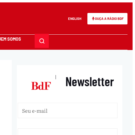
ENGLISH
OUÇA A RÁDIO BDF
UEM SOMOS
Newsletter
|