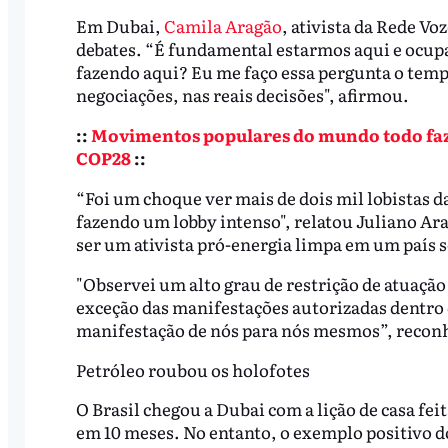
Em Dubai,
Camila Aragão
, ativista da Rede Vo
debates. “É fundamental estarmos aqui e ocupan
fazendo aqui? Eu me faço essa pergunta o temp
negociações, nas reais decisões", afirmou.
::
Movimentos populares do mundo todo faze
COP28
::
“Foi um choque ver mais de dois mil lobistas d
fazendo um lobby intenso", relatou Juliano Ara
ser um ativista pró-energia limpa em um país s
"Observei um alto grau de restrição de atuação
exceção das manifestações autorizadas dentro 
manifestação de nós para nós mesmos”, recon
Petróleo roubou os holofotes
O Brasil chegou a Dubai com a lição de casa 
em 10 meses. No entanto, o exemplo positivo d