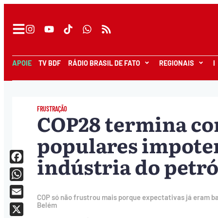
APOIE
TV BDF
RÁDIO BRASIL DE FATO
REGIONAIS
I
FRUSTRAÇÃO
COP28 termina c
populares impoten
indústria do pet
Facebook
WhatsApp
COP só não frustrou mais porque expectativas já eram b
Email
Belém