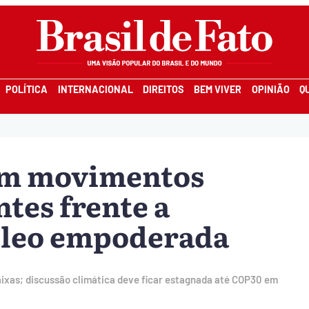
POLÍTICA
INTERNACIONAL
DIREITOS
BEM VIVER
OPINIÃO
Q
om movimentos
tes frente a
róleo empoderada
aixas; discussão climática deve ficar estagnada até COP30 em