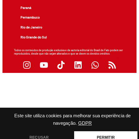
Paraná
Pernambuco
Rio de Janeiro
Rio Grande do Sul
Todos os conteúdos de produção exclusiva e de autoria editorial do Brasil de Fato podem ser
reproduzidos, desde que não sejam alterados e que se deem os devidos créditos.
Este site utiliza cookies para melhorar sua experiência de
navegação.
GDPR
RECUSAR
PERMITIR