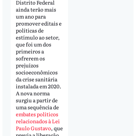
Distrito Federal
ainda terão mais
um ano para
promover editais e
políticas de
estímulo ao setor,
que foi um dos
primeiros a
sofrerem os
prejuízos
socioeconômicos
da crise sanitária
instalada em 2020.
A nova norma
surgiu a partir de
uma sequência de
embates políticos
relacionados à Lei
Paulo Gustavo
, que
previa a liberação