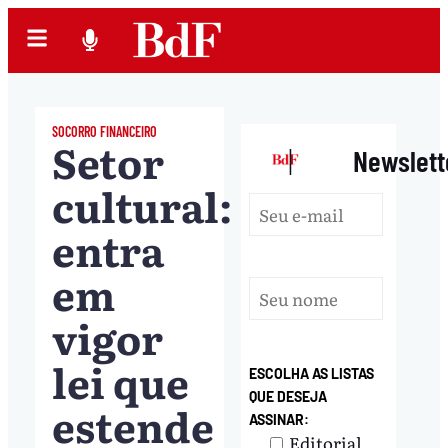
SOCORRO FINANCEIRO
Setor
|
Newslett
cultural:
entra
em
vigor
lei que
ESCOLHA AS LISTAS
QUE DESEJA
estende
ASSINAR:
Editorial