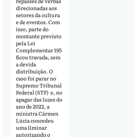
repasses de verbas
direcionadas aos
setores da cultura
e de eventos. Com
isso, parte do
montante previsto
pela Lei
Complementar 195
ficou travada, sem
a devida
distribuição. O
caso foi parar no
Supremo Tribunal
Federal (STF) e, no
apagar das luzes do
ano de 2022, a
ministra Cármen
Lúcia concedeu
uma liminar
autorizando o