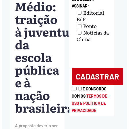
Médio:
ASSINAR:
Editorial
traição
BdF
Ponto
à juventude
Notícias da
da
China
escola
pública
e à
nação
LI E CONCORDO
COM OS
TERMOS DE
brasileira
USO E POLÍTICA DE
PRIVACIDADE
A proposta deveria ser