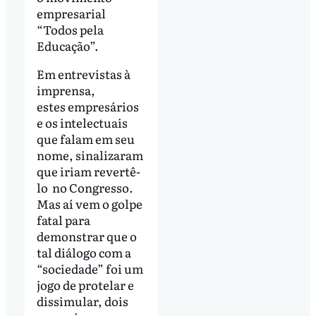
empresarial
“Todos pela
Educação”.
Em entrevistas à
imprensa,
estes empresários
e os intelectuais
que falam em seu
nome, sinalizaram
que iriam revertê-
lo no Congresso.
Mas aí vem o golpe
fatal para
demonstrar que o
tal diálogo com a
“sociedade” foi um
jogo de protelar e
dissimular, dois