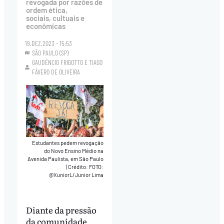
revogada por razões de
ordem ética,
sociais, cultuais e
econômicas
19.DEZ.2023 - 15:53
SÃO PAULO (SP)
GAUDÊNCIO FRIGOTTO
E
TIAGO
FÁVERO DE OLIVEIRA
Estudantes pedem revogação
do Novo Ensino Médio na
Avenida Paulista, em São Paulo
|
Crédito: FOTO:
@XuniorL/Junior Lima
Diante da pressão
da comunidade