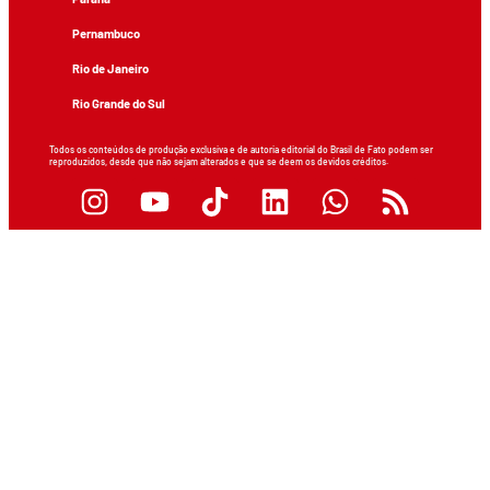
Pernambuco
Rio de Janeiro
Rio Grande do Sul
Todos os conteúdos de produção exclusiva e de autoria editorial do Brasil de Fato podem ser
reproduzidos, desde que não sejam alterados e que se deem os devidos créditos.