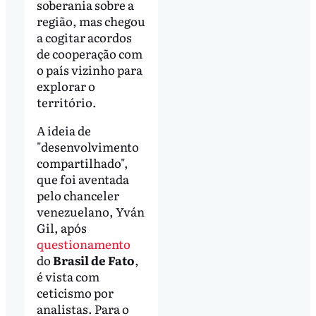
soberania sobre a
região, mas chegou
a cogitar acordos
de cooperação com
o país vizinho para
explorar o
território.
A ideia de
"desenvolvimento
compartilhado",
que foi aventada
pelo chanceler
venezuelano, Yván
Gil, após
questionamento
do
Brasil de Fato
,
é vista com
ceticismo por
analistas. Para o