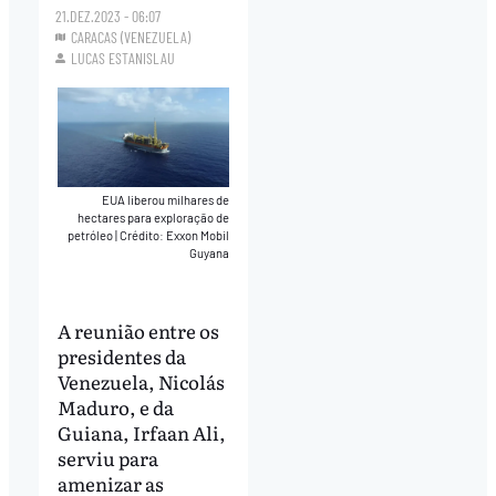
21.DEZ.2023 - 06:07
CARACAS (VENEZUELA)
LUCAS ESTANISLAU
EUA liberou milhares de
hectares para exploração de
petróleo
|
Crédito: Exxon Mobil
Guyana
A reunião entre os
presidentes da
Venezuela, Nicolás
Maduro, e da
Guiana, Irfaan Ali,
serviu para
amenizar as