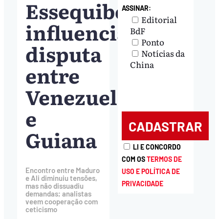
Essequibo
ASSINAR:
Editorial
influenciam
BdF
Ponto
disputa
Notícias da
China
entre
Venezuela
e
Guiana
LI E CONCORDO
COM OS
TERMOS DE
Encontro entre Maduro
USO E POLÍTICA DE
e Ali diminuiu tensões,
PRIVACIDADE
mas não dissuadiu
demandas; analistas
veem cooperação com
ceticismo