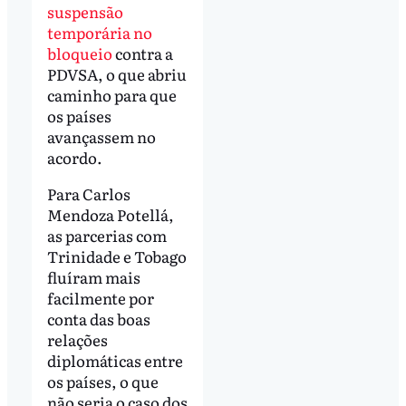
suspensão
temporária no
bloqueio
contra a
PDVSA, o que abriu
caminho para que
os países
avançassem no
acordo.
Para Carlos
Mendoza Potellá,
as parcerias com
Trinidade e Tobago
fluíram mais
facilmente por
conta das boas
relações
diplomáticas entre
os países, o que
não seria o caso dos