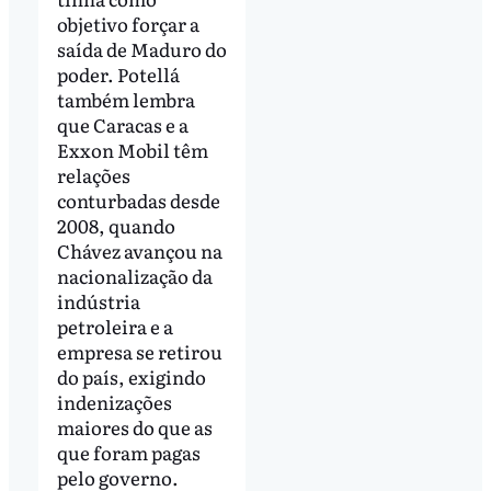
objetivo forçar a
saída de Maduro do
poder. Potellá
também lembra
que Caracas e a
Exxon Mobil têm
relações
conturbadas desde
2008, quando
Chávez avançou na
nacionalização da
indústria
petroleira e a
empresa se retirou
do país, exigindo
indenizações
maiores do que as
que foram pagas
pelo governo.