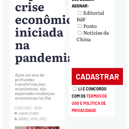
crise
ASSINAR:
Editorial
econômica
BdF
Ponto
iniciada
Notícias da
na
China
pandemia
Após um ano de
profundas
transformações
econômicas, são
LI E CONCORDO
esperadas mudanças
COM OS
TERMOS DE
economicas na ilha
USO E POLÍTICA DE
27.DEZ.2023 - 06:04
PRIVACIDADE
HAVANA (CUBA)
GABRIEL VERA LOPES