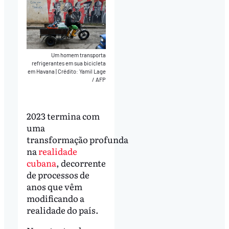
Um homem transporta
refrigerantes em sua bicicleta
em Havana
|
Crédito: Yamil Lage
/ AFP
2023 termina com
uma
transformação profunda
na
realidade
cubana
, decorrente
de processos de
anos que vêm
modificando a
realidade do país.