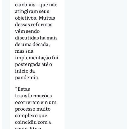
cambiais – que não
atingiram seus
objetivos. Muitas
dessas reformas
vêm sendo
discutidas há mais
de uma década,
mas sua
implementação foi
postergada até o
início da
pandemia.
“Estas
transformações
ocorreram em um
processo muito
complexo que
coincidiu com a
covid-19 e o