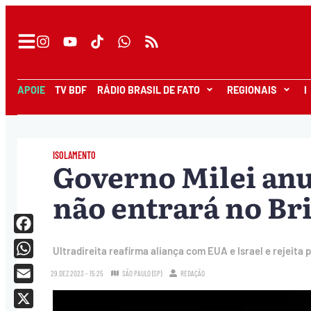
APOIE
TV BDF
RÁDIO BRASIL DE FATO
REGIONAIS
I
ISOLAMENTO
Governo Milei an
não entrará no Br
Facebook
Ultradireita reafirma aliança com EUA e Israel e rejeita 
WhatsApp
29.DEZ.2023 - 15:25
SÃO PAULO (SP)
REDAÇÃO
Email