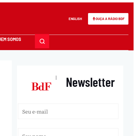
ENGLISH
OUÇA A RÁDIO BDF
UEM SOMOS
Newsletter
|