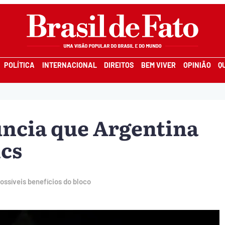
POLÍTICA
INTERNACIONAL
DIREITOS
BEM VIVER
OPINIÃO
Q
uncia que Argentina
ics
possíveis benefícios do bloco