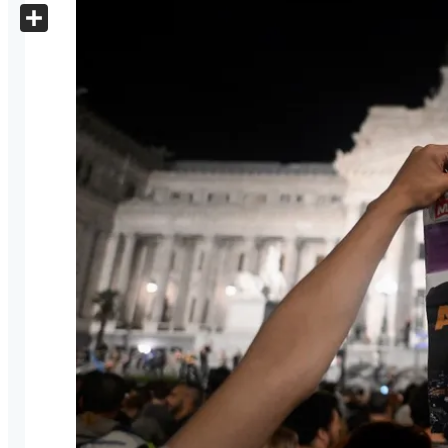
X
Share