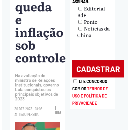
queda
ASSINAR:
Editorial
e
BdF
Ponto
inflação
Notícias da
China
sob
controle
Na avaliação do
ministro de Relações
LI E CONCORDO
Institucionais, governo
COM OS
TERMOS DE
Lula conquistou os
principais objetivos de
USO E POLÍTICA DE
2023
PRIVACIDADE
|
30.DEZ.2023 - 18:03
RBA
TIAGO PEREIRA