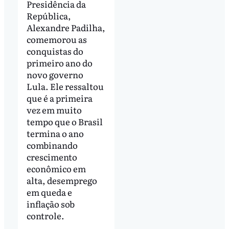
Presidência da
República,
Alexandre Padilha,
comemorou as
conquistas do
primeiro ano do
novo governo
Lula. Ele ressaltou
que é a primeira
vez em muito
tempo que o Brasil
termina o ano
combinando
crescimento
econômico em
alta, desemprego
em queda e
inflação sob
controle.