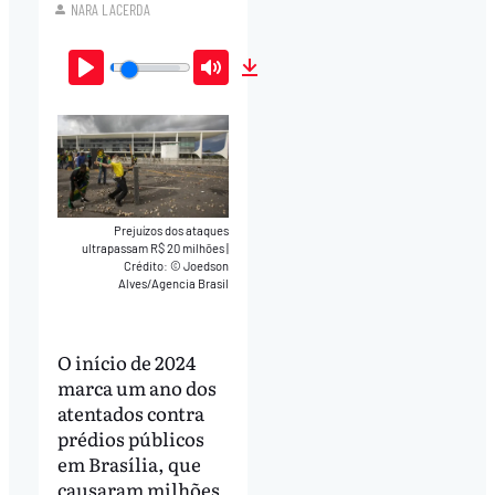
NARA LACERDA
Play
Mute
Download
Prejuízos dos ataques
ultrapassam R$ 20 milhões
|
Crédito: © Joedson
Alves/Agencia Brasil
O início de 2024
marca um ano dos
atentados contra
prédios públicos
em Brasília, que
causaram milhões