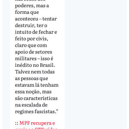
poderes, mas a
forma que
aconteceu – tentar
destruir, ter o
intuito de fechar e
feito por civis,
claro que com
apoio de setores
militares – isso é
inédito no Brasil.
Talvez nem todas
as pessoas que
estavam lá tenham
essa noção, mas
são características
na escalada de
regimes fascistas.”
::
MPF recupera e