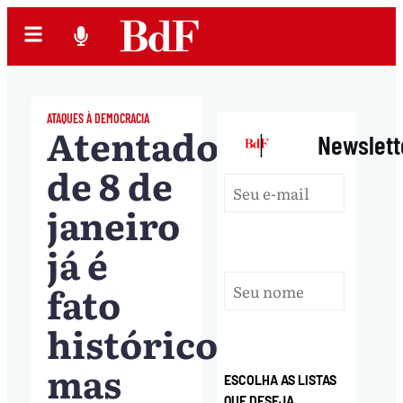
ATAQUES À DEMOCRACIA
Atentado
|
Newslett
de 8 de
janeiro
já é
fato
histórico,
mas
ESCOLHA AS LISTAS
QUE DESEJA