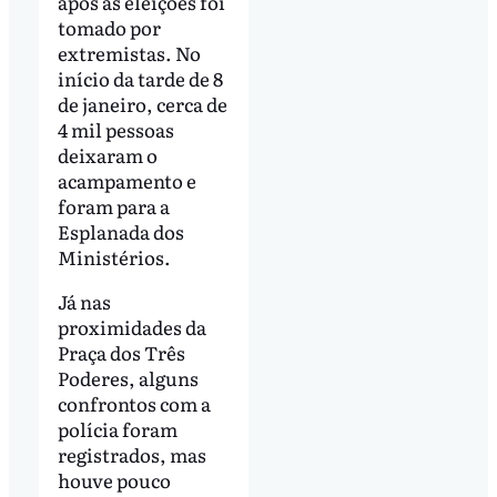
após as eleições foi
tomado por
extremistas. No
início da tarde de 8
de janeiro, cerca de
4 mil pessoas
deixaram o
acampamento e
foram para a
Esplanada dos
Ministérios.
Já nas
proximidades da
Praça dos Três
Poderes, alguns
confrontos com a
polícia foram
registrados, mas
houve pouco