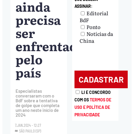
ainda
ASSINAR:
Editorial
precisa
BdF
Ponto
ser
Notícias da
enfrentado
China
pelo
país
Especialistas
LI E CONCORDO
conversaram com o
COM OS
TERMOS DE
BdF sobre a tentativa
de golpe que completa
USO E POLÍTICA DE
um ano neste início de
PRIVACIDADE
2024
7.JAN.2024 - 12:27
SÃO PAULO (SP)