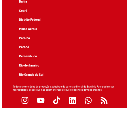
Bahia
Ceará
Distrito Federal
Minas Gerais
Paraíba
Paraná
Pernambuco
Rio de Janeiro
Rio Grande do Sul
Todos os conteúdos de produção exclusiva e de autoria editorial do Brasil de Fato podem ser
reproduzidos, desde que não sejam alterados e que se deem os devidos créditos.