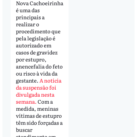
Nova Cachoeirinha
é uma das
principais a
realizar o
procedimento que
pela legislação é
autorizado em
casos de gravidez
por estupro,
anencefalia do feto
ou risco à vida da
gestante.
A notícia
da suspensão foi
divulgada nesta
semana.
Com a
medida, meninas
vítimas de estupro
têm sido forçadas a
buscar
atendimento em