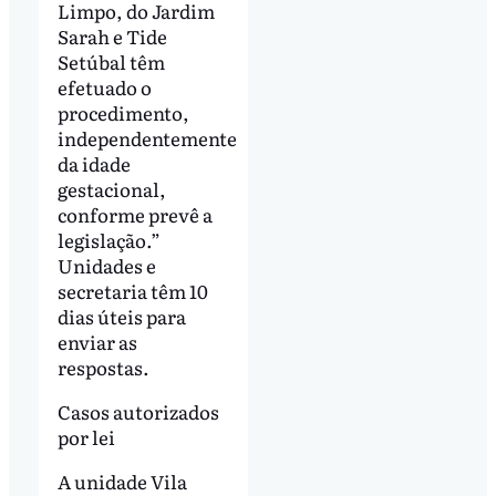
Limpo, do Jardim
Sarah e Tide
Setúbal têm
efetuado o
procedimento,
independentemente
da idade
gestacional,
conforme prevê a
legislação.”
Unidades e
secretaria têm 10
dias úteis para
enviar as
respostas.
Casos autorizados
por lei
A unidade Vila