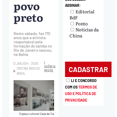
povo
ASSINAR:
Editorial
preto
BdF
Ponto
Notícias da
Neste sábado, faz 170
China
anos que a ativista
responsável pela
formação do samba no
Rio de Janeiro nasceu,
na Bahia
|
13.JAN.2024 - 20:05
AGÊNCIA
CRISTINA ÍNDIO DO
BRASIL
BRASIL
LI E CONCORDO
COM OS
TERMOS DE
USO E POLÍTICA DE
PRIVACIDADE
Espaço cultural Casa da Tia