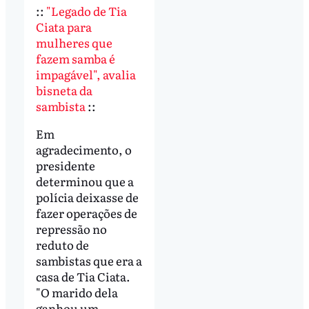
::
"Legado de Tia
Ciata para
mulheres que
fazem samba é
impagável", avalia
bisneta da
sambista
::
Em
agradecimento, o
presidente
determinou que a
polícia deixasse de
fazer operações de
repressão no
reduto de
sambistas que era a
casa de Tia Ciata.
"O marido dela
ganhou um