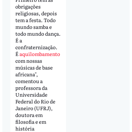
obrigações
religiosas, depois
tem a festa. Todo
mundo samba e
todo mundo dança.
É a
confraternização.
É
aquilombamento
com nossas
músicas de base
africana",
comentou a
professora da
Universidade
Federal do Rio de
Janeiro (UFRJ),
doutora em
filosofia e em
história