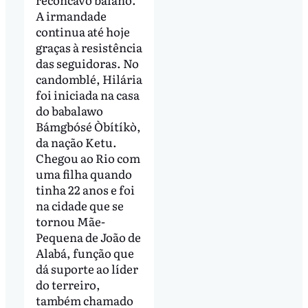
A irmandade
continua até hoje
graças à resistência
das seguidoras. No
candomblé, Hilária
foi iniciada na casa
do babalawo
Bámgbósé Òbítíkò,
da nação Ketu.
Chegou ao Rio com
uma filha quando
tinha 22 anos e foi
na cidade que se
tornou Mãe-
Pequena de João de
Alabá, função que
dá suporte ao líder
do terreiro,
também chamado