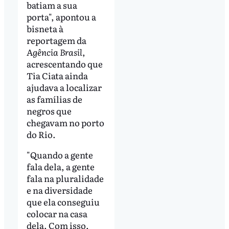
batiam a sua
porta", apontou a
bisneta à
reportagem da
A
gência Brasil
,
acrescentando que
Tia Ciata ainda
ajudava a localizar
as famílias de
negros que
chegavam no porto
do Rio.
"Quando a gente
fala dela, a gente
fala na pluralidade
e na diversidade
que ela conseguiu
colocar na casa
dela. Com isso,