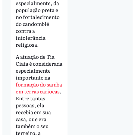
especialmente, da
população preta e
no fortalecimento
do candomblé
contra a
intolerância
religiosa.
A atuação de Tia
Ciata é considerada
especialmente
importante na
formação do samba
em terras cariocas
.
Entre tantas
pessoas, ela
recebia em sua
casa, que era
também o seu
terreiro, a