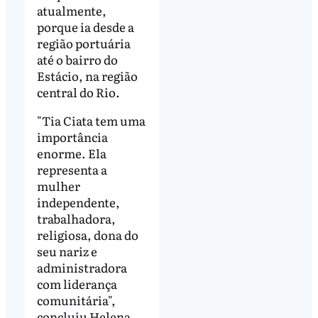
atualmente,
porque ia desde a
região portuária
até o bairro do
Estácio, na região
central do Rio.
"Tia Ciata tem uma
importância
enorme. Ela
representa a
mulher
independente,
trabalhadora,
religiosa, dona do
seu nariz e
administradora
com liderança
comunitária",
concluiu Helena