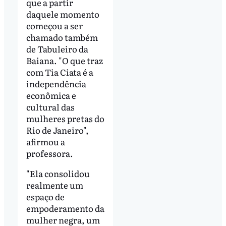
que a partir
daquele momento
começou a ser
chamado também
de Tabuleiro da
Baiana. "O que traz
com Tia Ciata é a
independência
econômica e
cultural das
mulheres pretas do
Rio de Janeiro",
afirmou a
professora.
"Ela consolidou
realmente um
espaço de
empoderamento da
mulher negra, um