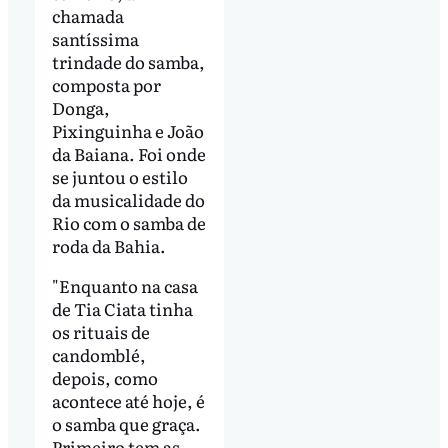
chamada
santíssima
trindade do samba,
composta por
Donga,
Pixinguinha e João
da Baiana. Foi onde
se juntou o estilo
da musicalidade do
Rio com o samba de
roda da Bahia.
"Enquanto na casa
de Tia Ciata tinha
os rituais de
candomblé,
depois, como
acontece até hoje, é
o samba que graça.
Primeiro tem as