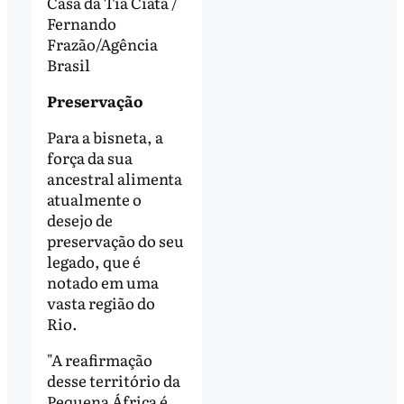
Casa da Tia Ciata /
Fernando
Frazão/Agência
Brasil
Preservação
Para a bisneta, a
força da sua
ancestral alimenta
atualmente o
desejo de
preservação do seu
legado, que é
notado em uma
vasta região do
Rio.
"A reafirmação
desse território da
Pequena África é