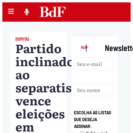
DISPUTAS
Partido
|
Newslett
inclinado
ao
separatismo
vence
eleições
ESCOLHA AS LISTAS
QUE DESEJA
em
ASSINAR: