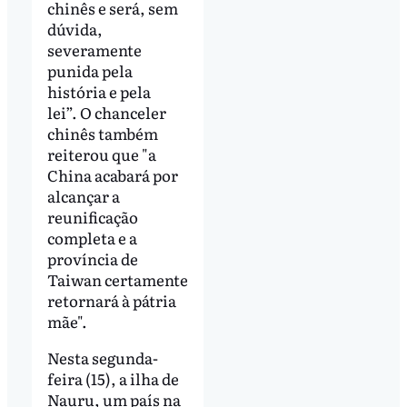
chinês e será, sem
dúvida,
severamente
punida pela
história e pela
lei”. O chanceler
chinês também
reiterou que "a
China acabará por
alcançar a
reunificação
completa e a
província de
Taiwan certamente
retornará à pátria
mãe".
Nesta segunda-
feira (15), a ilha de
Nauru, um país na