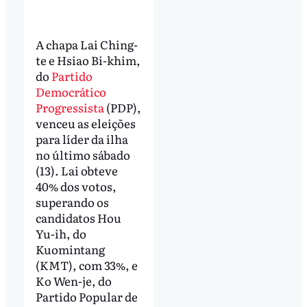
A chapa Lai Ching-
te e Hsiao Bi-khim,
do
Partido
Democrático
Progressista
(PDP),
venceu as eleições
para líder da ilha
no último sábado
(13). Lai obteve
40% dos votos,
superando os
candidatos Hou
Yu-ih, do
Kuomintang
(KMT), com 33%, e
Ko Wen-je, do
Partido Popular de