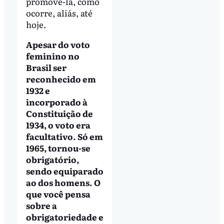
promovê-la, como
ocorre, aliás, até
hoje.
Apesar do voto
feminino no
Brasil ser
reconhecido em
1932 e
incorporado à
Constituição de
1934, o voto era
facultativo. Só em
1965, tornou-se
obrigatório,
sendo equiparado
ao dos homens. O
que você pensa
sobre a
obrigatoriedade e