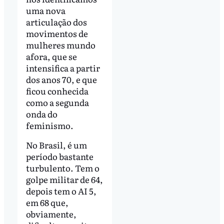
uma nova
articulação dos
movimentos de
mulheres mundo
afora, que se
intensifica a partir
dos anos 70, e que
ficou conhecida
como a segunda
onda do
feminismo.
No Brasil, é um
período bastante
turbulento. Tem o
golpe militar de 64,
depois tem o AI 5,
em 68 que,
obviamente,