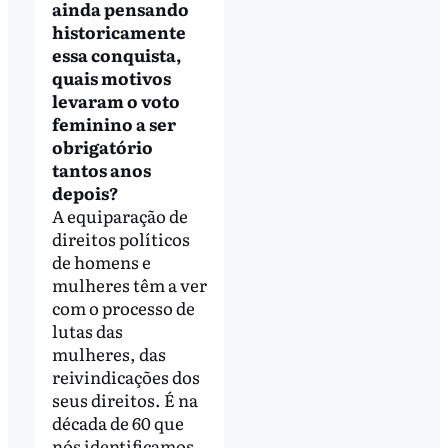
ainda pensando
historicamente
essa conquista,
quais motivos
levaram o voto
feminino a ser
obrigatório
tantos anos
depois?
A equiparação de
direitos políticos
de homens e
mulheres têm a ver
com o processo de
lutas das
mulheres, das
reivindicações dos
seus direitos. É na
década de 60 que
nós identificamos