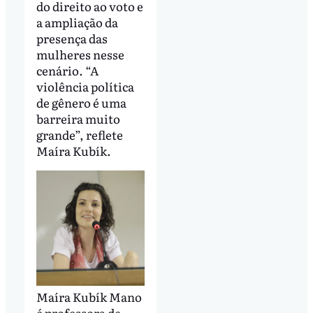
do direito ao voto e
a ampliação da
presença das
mulheres nesse
cenário. “A
violência política
de gênero é uma
barreira muito
grande”, reflete
Maíra Kubík.
Maíra Kubík Mano
é professora de