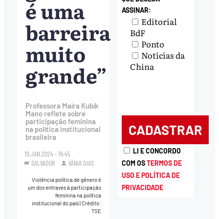
é uma
ASSINAR:
Editorial
barreira
BdF
Ponto
muito
Notícias da
grande”
China
Professora Maíra Kubík
Mano reflete sobre
participação feminina
na política institucional
brasileira
LI E CONCORDO
19.JAN.2024 - 19:45
COM OS
TERMOS DE
SALVADOR
VÂNIA DIAS
USO E POLÍTICA DE
Violência política de gênero é
PRIVACIDADE
um dos entraves à participação
feminina na política
institucional do país
|
Crédito:
TSE