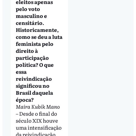
eleitos apenas
pelo voto
masculino e
censitário.
Historicamente,
como se deu a luta
feminista pelo
direito à
participação
política? O que
essa
reivindicação
significou no
Brasil daquela
época?
Maíra Kubik Mano
– Desde o final do
século XIX houve
uma intensificação
da reivindicação