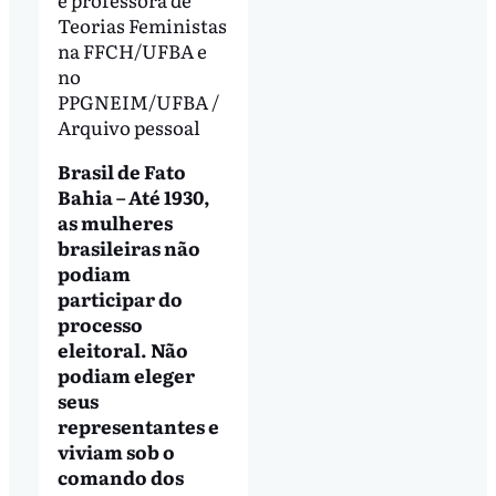
Teorias Feministas
na FFCH/UFBA e
no
PPGNEIM/UFBA /
Arquivo pessoal
Brasil de Fato
Bahia – Até 1930,
as mulheres
brasileiras não
podiam
participar do
processo
eleitoral. Não
podiam eleger
seus
representantes e
viviam sob o
comando dos