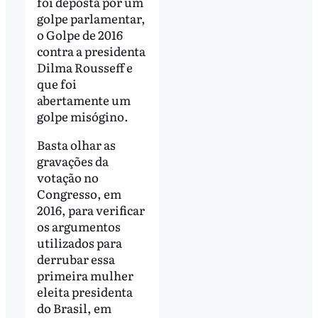
foi deposta por um
golpe parlamentar,
o Golpe de 2016
contra a presidenta
Dilma Rousseff e
que foi
abertamente um
golpe misógino.
Basta olhar as
gravações da
votação no
Congresso, em
2016, para verificar
os argumentos
utilizados para
derrubar essa
primeira mulher
eleita presidenta
do Brasil, em