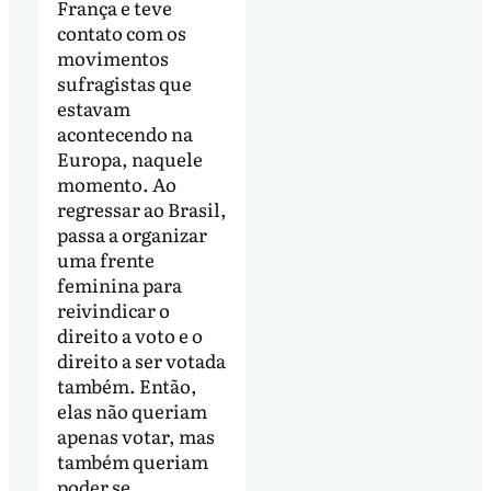
França e teve
contato com os
movimentos
sufragistas que
estavam
acontecendo na
Europa, naquele
momento. Ao
regressar ao Brasil,
passa a organizar
uma frente
feminina para
reivindicar o
direito a voto e o
direito a ser votada
também. Então,
elas não queriam
apenas votar, mas
também queriam
poder se