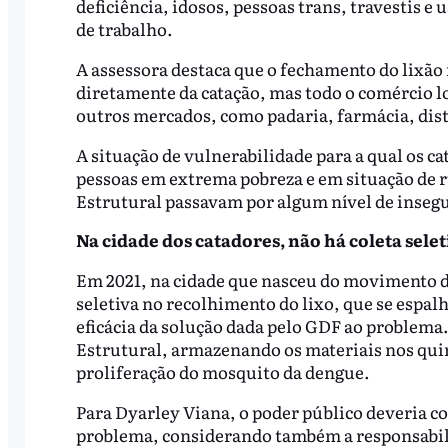
deficiência, idosos, pessoas trans, travestis e
de trabalho.
A assessora destaca que o fechamento do lixã
diretamente da catação, mas todo o comércio l
outros mercados, como padaria, farmácia, dis
A situação de vulnerabilidade para a qual os
pessoas em extrema pobreza e em situação de 
Estrutural passavam por algum nível de inseg
Na cidade dos catadores, não há coleta sele
Em 2021, na cidade que nasceu do movimento de
seletiva no recolhimento do lixo, que se espalh
eficácia da solução dada pelo GDF ao problema
Estrutural, armazenando os materiais nos quint
proliferação do mosquito da dengue.
Para Dyarley Viana, o poder público deveria co
problema, considerando também a responsabiliz