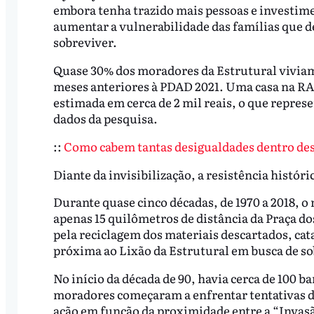
embora tenha trazido mais pessoas e investime
aumentar a vulnerabilidade das famílias que d
sobreviver.
Quase 30% dos moradores da Estrutural viviam
meses anteriores à PDAD 2021. Uma casa na RA
estimada em cerca de 2 mil reais, o que repres
dados da pesquisa.
::
Como cabem tantas desigualdades dentro de
Diante da invisibilização, a resistência históri
Durante quase cinco décadas, de 1970 a 2018, o
apenas 15 quilômetros de distância da Praça d
pela reciclagem dos materiais descartados, ca
próxima ao Lixão da Estrutural em busca de s
No início da década de 90, havia cerca de 100 b
moradores começaram a enfrentar tentativas de
ação em função da proximidade entre a “Invasão