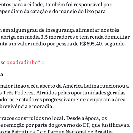
ntos para a cidade, também foi responsável por
ependiam da catação e do manejo do lixo para
 em algum grau de insegurança alimentar nos três
 abriga em média 3,5 moradores e tem renda domiciliar
enta um valor médio por pessoa de R$ 695,40, segundo
sse quadradinho?
::
ca
 maior lixão a céu aberto da América Latina funcionou a
os Três Poderes. Atraídos pelas oportunidades geradas
tadoras e catadores progressivamente ocuparam a área
obrevivência e moradia.
arracos construídos no local. Desde a época, os
 remoção por parte do governo do DF, que justificava a
 da Estrutural” e o Parque Nacional de Brasília,