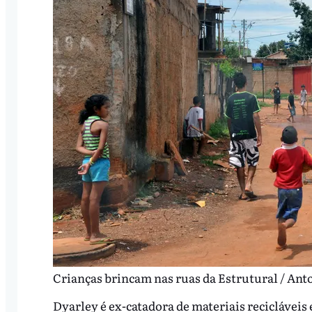
Crianças brincam nas ruas da Estrutural / Ant
Dyarley é ex-catadora de materiais recicláveis 