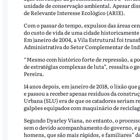
unidade de conservação ambiental. Apesar diss
de Relevante Interesse Ecológico (ARIE).
Com o passar do tempo, expulsos das áreas cen
do custo de vida de uma cidade historicament
Em janeiro de 2004, a Vila Estrutural foi tra
Administrativa do Setor Complementar de Ind
“Mesmo com histórico forte de repressão, a pop
de estratégias complexas de luta”, ressalta o g
Pereira.
14 anos depois, em janeiro de 2018, o lixão que
e passou a receber apenas resíduos da construç
Urbana (SLU) era de que os catadores seriam r
galpões equipados com maquinário de recicla
Segundo Dyarley Viana, no entanto, o processo
sem o devido acompanhamento do governo, e g
homens, que são mais rápidos, e familiares” d