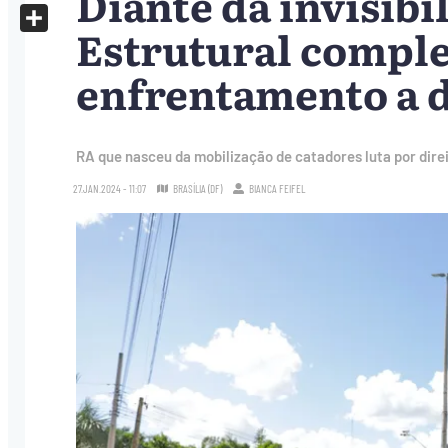
Diante da invisibil
X
Estrutural comple
Share
enfrentamento a d
RA que nasceu da mobilização de catadores luta por direi
27.JAN.2024 - 11:07
BRASÍLIA (DF)
BIANCA FEIFEL