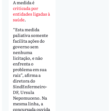
A medida é
criticada por
entidades ligadas à
saúde
.
“Esta medida
paliativa somente
facilita ações do
governo sem
nenhuma
licitação, e não
enfrenta o
problema em sua
raiz”, afirma a
diretora do
SindEnfermeiro-
DF, Ursula
Nepomuceno. Na
mesma linha, a
concursada ouvida