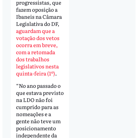
progressistas, que
fazem oposição a
Ibaneis na Câmara
Legislativa do DF,
aguardam que a
votação dos vetos
ocorra em breve,
com a retomada
dos trabalhos
legislativos nesta
quinta-feira (1º)
.
“No ano passado o
que estava previsto
na LDO não foi
cumprido para as
nomeações e a
gente não teve um
posicionamento
independente da