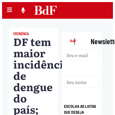
EMERGÊNCIA
DF tem
|
Newslett
maior
incidência
de
dengue
do
país;
ESCOLHA AS LISTAS
QUE DESEJA