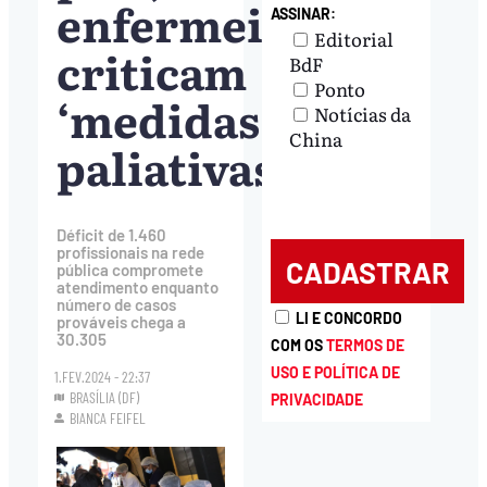
enfermeiros
ASSINAR:
Editorial
criticam
BdF
Ponto
‘medidas
Notícias da
China
paliativas’
Déficit de 1.460
profissionais na rede
pública compromete
atendimento enquanto
número de casos
LI E CONCORDO
prováveis chega a
30.305
COM OS
TERMOS DE
USO E POLÍTICA DE
1.FEV.2024 - 22:37
BRASÍLIA (DF)
PRIVACIDADE
BIANCA FEIFEL