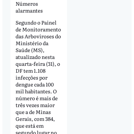
Números
alarmantes
Segundo o Painel
de Monitoramento
das Arboviroses do
Ministério da
Saúde (MS),
atualizado nesta
quarta-feira (31), o
DF tem 1.108
infecções por
dengue cada 100
mil habitantes. O
número é mais de
três vezes maior
que a de Minas
Gerais, com 384,
que está em
segundo lugar no