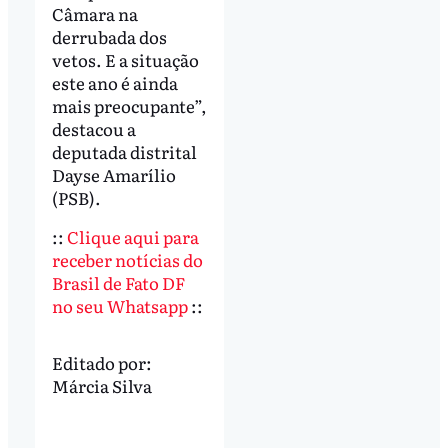
Câmara na
derrubada dos
vetos. E a situação
este ano é ainda
mais preocupante”,
destacou a
deputada distrital
Dayse Amarílio
(PSB).
::
Clique aqui para
receber notícias do
Brasil de Fato DF
no seu Whatsapp
::
Editado por:
Márcia Silva