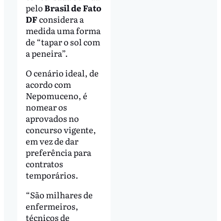
pelo
Brasil de Fato
DF
considera a
medida uma forma
de “tapar o sol com
a peneira”.
O cenário ideal, de
acordo com
Nepomuceno, é
nomear os
aprovados no
concurso vigente,
em vez de dar
preferência para
contratos
temporários.
“São milhares de
enfermeiros,
técnicos de