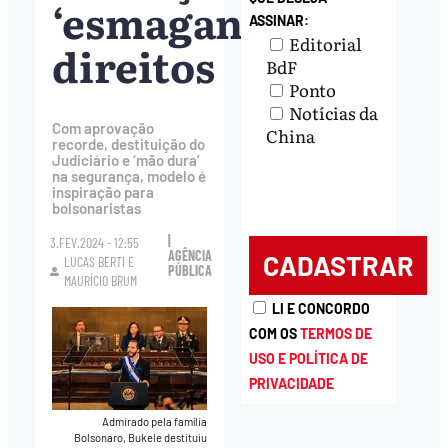
‘esmagando’
ASSINAR:
Editorial
direitos
BdF
Ponto
Notícias da
Com aprovação
China
recorde, destituição do
Judiciário e ‘mão dura’
na segurança, modelo é
inspiração para
bolsonaristas
|
3.FEV.2024 - 12:55
AGÊNCIA
LUCAS BERTI
E
PÚBLICA
MAURÍCIO BRUM
LI E CONCORDO
COM OS
TERMOS DE
USO E POLÍTICA DE
PRIVACIDADE
Admirado pela família
Bolsonaro, Bukele destituiu