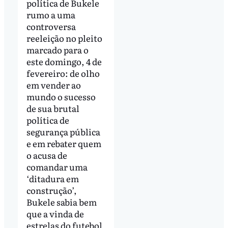
política de Bukele
rumo a uma
controversa
reeleição no pleito
marcado para o
este domingo, 4 de
fevereiro: de olho
em vender ao
mundo o sucesso
de sua brutal
política de
segurança pública
e em rebater quem
o acusa de
comandar uma
‘ditadura em
construção’,
Bukele sabia bem
que a vinda de
estrelas do futebol