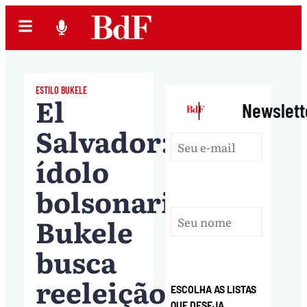
ESTILO BUKELE
El
|
Newslett
Salvador:
ídolo
bolsonarista,
Bukele
busca
reeleição
ESCOLHA AS LISTAS
QUE DESEJA