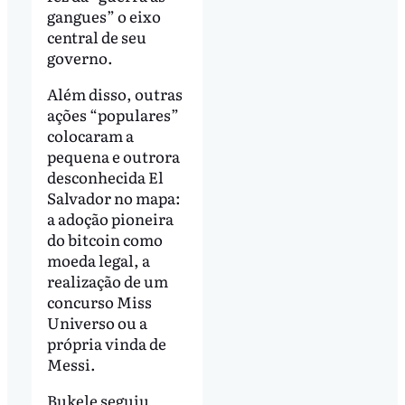
gangues” o eixo
central de seu
governo.
Além disso, outras
ações “populares”
colocaram a
pequena e outrora
desconhecida El
Salvador no mapa:
a adoção pioneira
do bitcoin como
moeda legal, a
realização de um
concurso Miss
Universo ou a
própria vinda de
Messi.
Bukele seguiu