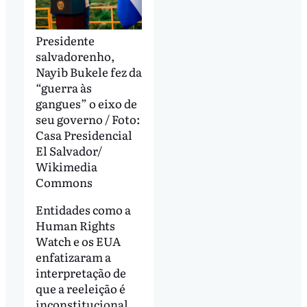
Presidente
salvadorenho,
Nayib Bukele fez da
“guerra às
gangues” o eixo de
seu governo / Foto:
Casa Presidencial
El Salvador/
Wikimedia
Commons
Entidades como a
Human Rights
Watch e os EUA
enfatizaram a
interpretação de
que a reeleição é
inconstitucional,