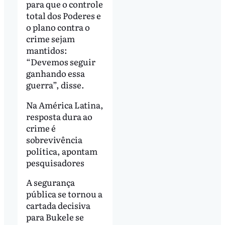
para que o controle
total dos Poderes e
o plano contra o
crime sejam
mantidos:
“Devemos seguir
ganhando essa
guerra”, disse.
Na América Latina,
resposta dura ao
crime é
sobrevivência
política, apontam
pesquisadores
A segurança
pública se tornou a
cartada decisiva
para Bukele se