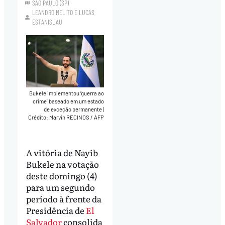
SÃO PAULO (SP)
LEANDRO MELITO
E
LUCAS
ESTANISLAU
Bukele implementou ‘guerra ao
crime’ baseado em um estado
de exceção permanente
|
Crédito: Marvin RECINOS / AFP
A vitória de Nayib
Bukele na votação
deste domingo (4)
para um segundo
período à frente da
Presidência de
El
Salvador
consolida