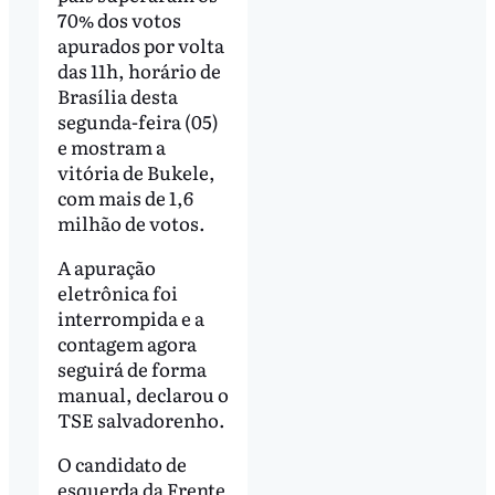
70% dos votos
apurados por volta
das 11h, horário de
Brasília desta
segunda-feira (05)
e mostram a
vitória de Bukele,
com mais de 1,6
milhão de votos.
A apuração
eletrônica foi
interrompida e a
contagem agora
seguirá de forma
manual, declarou o
TSE salvadorenho.
O candidato de
esquerda da Frente