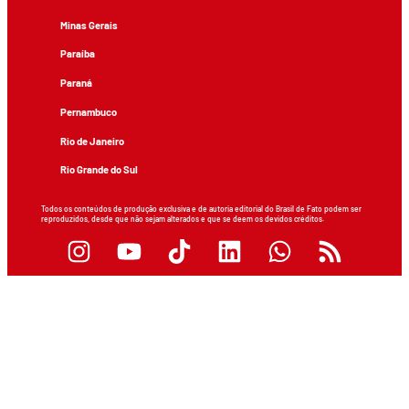
Minas Gerais
Paraíba
Paraná
Pernambuco
Rio de Janeiro
Rio Grande do Sul
Todos os conteúdos de produção exclusiva e de autoria editorial do Brasil de Fato podem ser
reproduzidos, desde que não sejam alterados e que se deem os devidos créditos.