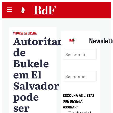
VITÓRIA DA DIREITA
Autoritarismo
|
Newslett
de
Bukele
em El
Salvador
pode
ESCOLHA AS LISTAS
QUE DESEJA
ser
ASSINAR:
Editorial