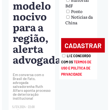
modelo
BdF
Ponto
nocivo
Notícias da
para a
China
região,
alerta
advogada
LI E CONCORDO
COM OS
TERMOS DE
USO E POLÍTICA DE
PRIVACIDADE
Em conversa com o
Brasil de Fato,
advogada
salvadorenha Ruth
Alfaro aponta processo
de deterioração
institucional
5.FEV.2024 - 22:00