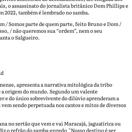
́s, o assassinato do jornalista britânico Dom Phillips e
 em 2022, também é lembrado no samba.
m / Somos parte de quem parte, feito Bruno e Dom /
so, / não queremos sua “ordem”, nem o seu
canta o Salgueiro.
ad
ense, apresenta a narrativa mitológica da tribo
re a origem do mundo. Segundo um valente
r e do único sobrevivente do dilúvio aprenderam a
a vem sendo perpetuada nos cantos e mitos de diversos
rana no sertão que vem e vai Maracajá, jaguatirica ou
 diz o refrão do samba-enredo "Nosso destino é ser