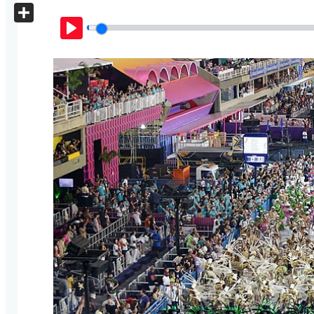
X
Share
Play