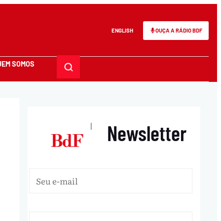
ENGLISH
OUÇA A RÁDIO BDF
UEM SOMOS
Newsletter
|