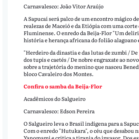
Carnavalesco: João Vitor Araújo
A Sapucaí será palco de um encontro mágico de
realezas de Maceió e da Etiópia com uma corte 
Fluminense. O enredo da Beija-Flor "Um delír
história e herança africana do folião alagoano 
"Herdeiro da dinastia e das lutas de zumbi / De
dos tupis e caetés / De nobre engraxate ao novo
sobre a trajetória do menino que nasceu Bened
bloco Cavaleiro dos Montes.
Confira o samba da Beija-Flor
Acadêmicos do Salgueiro
Carnavalesco: Edson Pereira
O Salgueiro leva o Brasil indígena para a Sapuc
Com o enredo "Hutukara", o céu que desabou na 
Yanomami e critica a tirania do invasor. Dos e