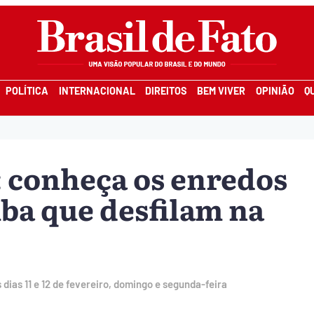
POLÍTICA
INTERNACIONAL
DIREITOS
BEM VIVER
OPINIÃO
Q
: conheça os enredos
mba que desfilam na
 dias 11 e 12 de fevereiro, domingo e segunda-feira