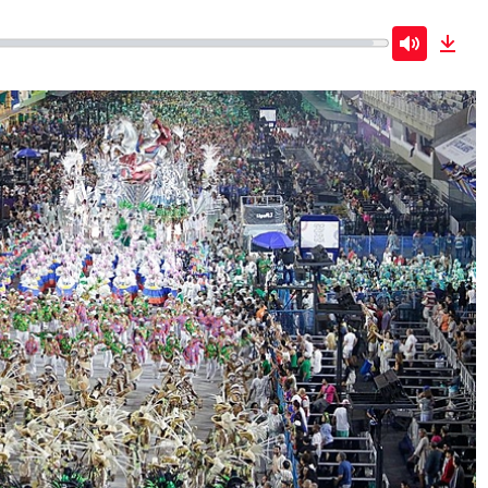
Mute
Dow