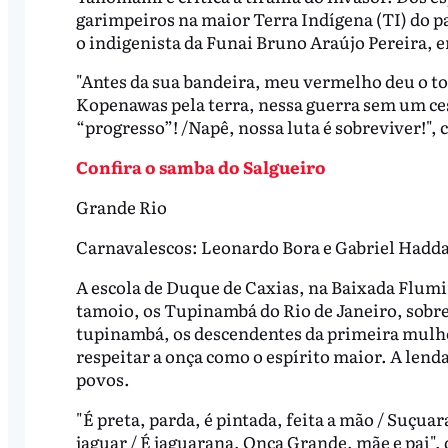
garimpeiros na maior Terra Indígena (TI) do pai
o indigenista da Funai Bruno Araújo Pereira,
"Antes da sua bandeira, meu vermelho deu o to
Kopenawas pela terra, nessa guerra sem um ces
“progresso”! /Napê, nossa luta é sobreviver!", 
Confira o samba do Salgueiro
Grande Rio
Carnavalescos: Leonardo Bora e Gabriel Hadd
A escola de Duque de Caxias, na Baixada Flumin
tamoio, os Tupinambá do Rio de Janeiro, sob
tupinambá, os descendentes da primeira mulhe
respeitar a onça como o espírito maior. A lend
povos.
"É preta, parda, é pintada, feita a mão / Suçua
jaguar / É jaguarana, Onça Grande, mãe e pai",