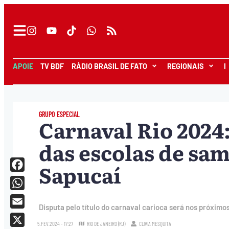
APOIE
TV BDF
RÁDIO BRASIL DE FATO
REGIONAIS
I
GRUPO ESPECIAL
Carnaval Rio 2024
das escolas de sa
Sapucaí
Facebook
WhatsApp
Disputa pelo título do carnaval carioca será nos próximos
Email
5.FEV.2024 - 17:27
RIO DE JANEIRO (RJ)
CLIVIA MESQUITA