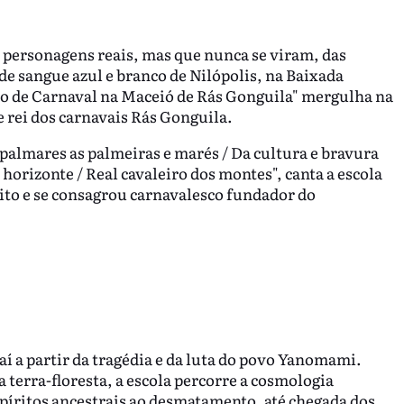
 personagens reais, mas que nunca se viram, das
de sangue azul e branco de Nilópolis, na Baixada
io de Carnaval na Maceió de Rás Gonguila" mergulha na
e rei dos carnavais Rás Gonguila.
 palmares as palmeiras e marés / Da cultura e bravura
 horizonte / Real cavaleiro dos montes", canta a escola
ito e se consagrou carnavalesco fundador do
aí a partir da tragédia e da luta do povo Yanomami.
terra-floresta, a escola percorre a cosmologia
spíritos ancestrais ao desmatamento, até chegada dos