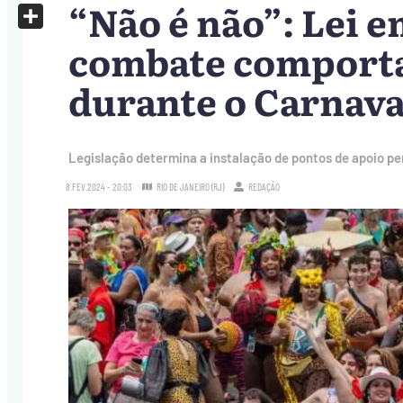
“Não é não”: Lei e
X
Share
combate comport
durante o Carnava
Legislação determina a instalação de pontos de apoio p
8.FEV.2024 - 20:03
RIO DE JANEIRO (RJ)
REDAÇÃO