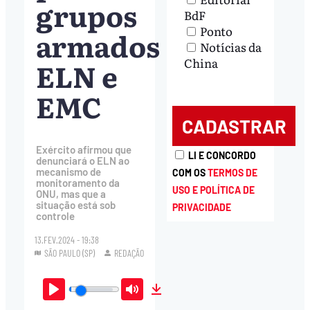
grupos
BdF
Ponto
armados
Notícias da
China
ELN e
EMC
Exército afirmou que
LI E CONCORDO
denunciará o ELN ao
mecanismo de
COM OS
TERMOS DE
monitoramento da
USO E POLÍTICA DE
ONU, mas que a
situação está sob
PRIVACIDADE
controle
13.FEV.2024 - 19:38
SÃO PAULO (SP)
REDAÇÃO
Play
Mute
Download