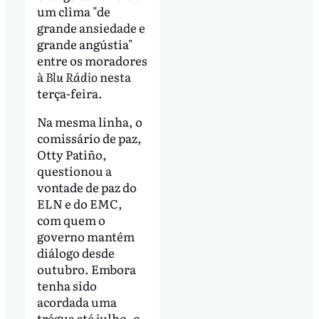
um clima "de
grande ansiedade e
grande angústia"
entre os moradores
à
Blu Rádio
nesta
terça-feira.
Na mesma linha, o
comissário de paz,
Otty Patiño,
questionou a
vontade de paz do
ELN e do EMC,
com quem o
governo mantém
diálogo desde
outubro. Embora
tenha sido
acordada uma
trégua até julho, o