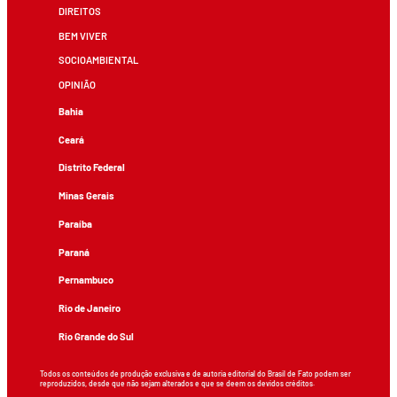
DIREITOS
BEM VIVER
SOCIOAMBIENTAL
OPINIÃO
Bahia
Ceará
Distrito Federal
Minas Gerais
Paraíba
Paraná
Pernambuco
Rio de Janeiro
Rio Grande do Sul
Todos os conteúdos de produção exclusiva e de autoria editorial do Brasil de Fato podem ser
reproduzidos, desde que não sejam alterados e que se deem os devidos créditos.