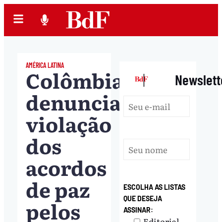
AMÉRICA LATINA
Colômbia
|
Newslett
denuncia
violação
dos
acordos
de paz
ESCOLHA AS LISTAS
QUE DESEJA
pelos
ASSINAR:
Editorial