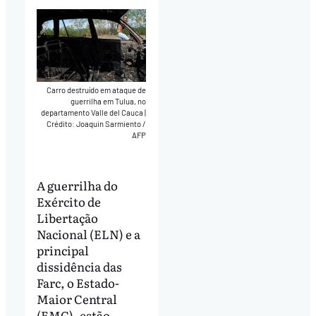
Carro destruído em ataque de
guerrilha em Tulua, no
departamento Valle del Cauca
|
Crédito: Joaquin Sarmiento /
AFP
A guerrilha do
Exército de
Libertação
Nacional (ELN) e a
principal
dissidência das
Farc, o Estado-
Maior Central
(EMC), estão