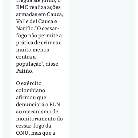
EMC realiza ações
armadas em Cauca,
Valle del Cauca e
Nariño."O cessar-
fogo não permite a
prática de crimes e
muito menos
contra a
população", disse
Patiño.
O exército
colombiano
afirmou que
denunciará o ELN
ao mecanismo de
monitoramento do
cessar-fogo da
ONU, mas que a