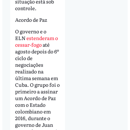
situação está sob
controle.
Acordo de Paz
O governo e o
ELN
estenderam o
cessar-fogo
até
agosto depois do 6º
ciclo de
negociações
realizado na
última semana em
Cuba. O grupo foi o
primeiro a assinar
um Acordo de Paz
com o Estado
colombiano em
2016, durante o
governo de Juan