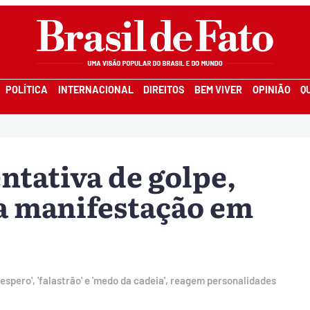
POLÍTICA
INTERNACIONAL
DIREITOS
BEM VIVER
OPINIÃO
Q
ntativa de golpe,
a manifestação em
espero', 'falastrão' e 'medo da cadeia', reagem personalidades