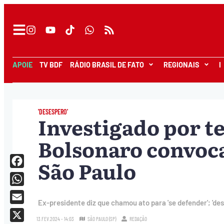
APOIE
TV BDF
RÁDIO BRASIL DE FATO
REGIONAIS
I
'DESESPERO'
Investigado por te
Bolsonaro convoc
São Paulo
Facebook
WhatsApp
Ex-presidente diz que chamou ato para 'se defender'; 'des
Email
13.FEV.2024 - 14:03
SÃO PAULO (SP)
REDAÇÃO