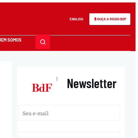
ENGLISH
OUÇA A RÁDIO BDF
UEM SOMOS
Newsletter
|