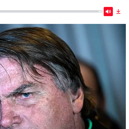
Mute
Dow