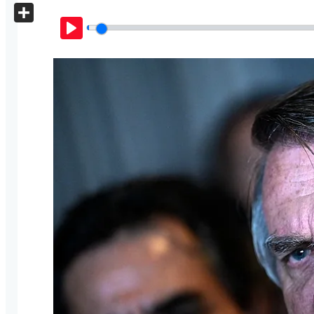
X
Share
Play