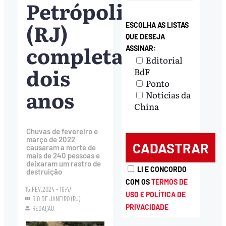
Petrópolis
(RJ)
ESCOLHA AS LISTAS
QUE DESEJA
completa
ASSINAR:
Editorial
dois
BdF
Ponto
anos
Notícias da
China
Chuvas de fevereiro e
março de 2022
causaram a morte de
mais de 240 pessoas e
deixaram um rastro de
LI E CONCORDO
destruição
COM OS
TERMOS DE
15.FEV.2024 - 16:47
USO E POLÍTICA DE
RIO DE JANEIRO (RJ)
PRIVACIDADE
REDAÇÃO