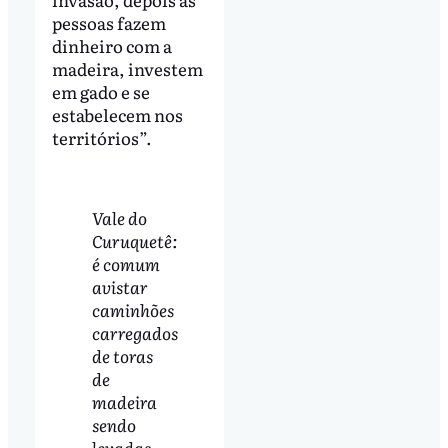
pessoas fazem
dinheiro com a
madeira, investem
em gado e se
estabelecem nos
territórios”.
Vale do
Curuquetê:
é comum
avistar
caminhões
carregados
de toras
de
madeira