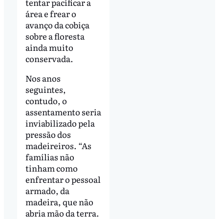
tentar pacificar a
área e frear o
avanço da cobiça
sobre a floresta
ainda muito
conservada.
Nos anos
seguintes,
contudo, o
assentamento seria
inviabilizado pela
pressão dos
madeireiros. “As
famílias não
tinham como
enfrentar o pessoal
armado, da
madeira, que não
abria mão da terra.