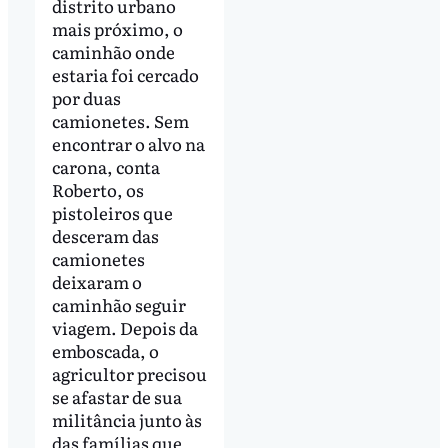
distrito urbano
mais próximo, o
caminhão onde
estaria foi cercado
por duas
camionetes. Sem
encontrar o alvo na
carona, conta
Roberto, os
pistoleiros que
desceram das
camionetes
deixaram o
caminhão seguir
viagem. Depois da
emboscada, o
agricultor precisou
se afastar de sua
militância junto às
das famílias que