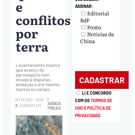
e
ASSINAR:
Editorial
conflitos
BdF
Ponto
por
Notícias da
terra
China
Levantamento mostra
que avanço do
agronegócio tem
levado a disputas,
ameaças e até mesmo
mortes no campo
LI E CONCORDO
|
19.FEV.2024 - 14:59
COM OS
TERMOS DE
AGÊNCIA
CLARISSA LEVY
USO E POLÍTICA DE
PÚBLICA
PRIVACIDADE