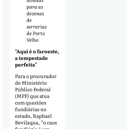
sendo
levadas
para as
dezenas
de
serrarias
de Porto
Velho
"Aqui é o faroeste,
a tempestade
perfeita"
Para o procurador
do Ministério
Público Federal
(MPF) que atua
com questões
fundiárias no
estado, Raphael