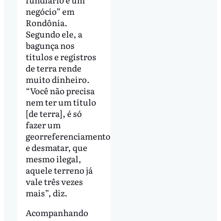
Bevilaqua, “o caos
fundiário é um
negócio” em
Rondônia.
Segundo ele, a
bagunça nos
títulos e registros
de terra rende
muito dinheiro.
“Você não precisa
nem ter um título
[de terra], é só
fazer um
georreferenciamento
e desmatar, que
mesmo ilegal,
aquele terreno já
vale três vezes
mais”, diz.