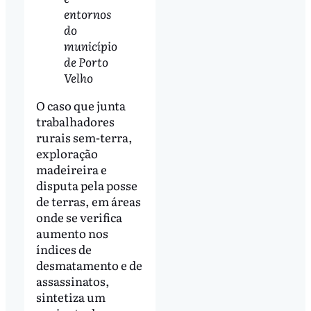
entornos
do
município
de Porto
Velho
O caso que junta
trabalhadores
rurais sem-terra,
exploração
madeireira e
disputa pela posse
de terras, em áreas
onde se verifica
aumento nos
índices de
desmatamento e de
assassinatos,
sintetiza um