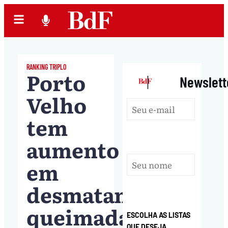
RANKING TRIPLO
Porto
|
Newslett
Velho
tem
aumento
em
desmatamento,
queimadas
ESCOLHA AS LISTAS
QUE DESEJA