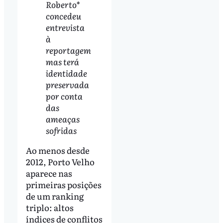
Roberto*
concedeu
entrevista
à
reportagem
mas terá
identidade
preservada
por conta
das
ameaças
sofridas
Ao menos desde
2012, Porto Velho
aparece nas
primeiras posições
de um ranking
triplo: altos
índices de conflitos