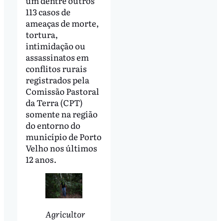
um dentre outros
113 casos de
ameaças de morte,
tortura,
intimidação ou
assassinatos em
conflitos rurais
registrados pela
Comissão Pastoral
da Terra (CPT)
somente na região
do entorno do
município de Porto
Velho nos últimos
12 anos.
Agricultor