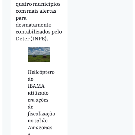
quatro municípios
com mais alertas
para
desmatamento
contabilizados pelo
Deter (INPE).
Helicóptero
do
IBAMA
utilizado
em ações
de
fiscalização
no sul do
Amazonas
e