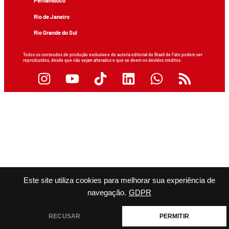
Pernambuco
Rio de Janeiro
Rio Grande do Sul
Todos os conteúdos de produção exclusiva e de autoria editorial do Brasil de Fato podem ser
reproduzidos, desde que não sejam alterados e que se deem os devidos créditos.
Este site utiliza cookies para melhorar sua experiência de
navegação.
GDPR
RECUSAR
PERMITIR