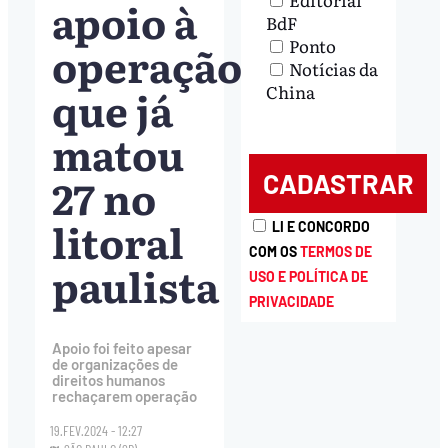
apoio à
BdF
Ponto
operação
Notícias da
que já
China
matou
27 no
litoral
LI E CONCORDO
COM OS
TERMOS DE
paulista
USO E POLÍTICA DE
PRIVACIDADE
Apoio foi feito apesar
de organizações de
direitos humanos
rechaçarem operação
19.FEV.2024 - 12:27