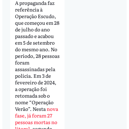
A propaganda faz
referência à
Operação Escudo,
que começou em 28
de julho do ano
passado e acabou
em 5 de setembro
do mesmo ano. No
período, 28 pessoas
foram
assassinadas pela
polícia. Em 3 de
fevereiro de 2024,
a operação foi
retomada sob o
nome “Operação
Verão”. Nesta
nova
fase, já foram 27
pessoas mortas no
litoral
, segundo