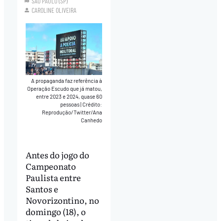
SÃO PAULO (SP)
CAROLINE OLIVEIRA
A propaganda faz referência à
Operação Escudo que já matou,
entre 2023 e 2024, quase 60
pessoas
|
Crédito:
Reprodução/Twitter/Ana
Canhedo
Antes do jogo do
Campeonato
Paulista entre
Santos e
Novorizontino, no
domingo (18), o