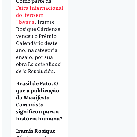
Como parte da
Feira Internacional
do livro em
Havana
, Iramís
Rosique Cárdenas
venceu o Prêmio
Calendário deste
ano, na categoria
ensaio, por sua
obra
La actualidad
de la Revolución
.
Brasil de Fato: O
que a publicação
do
Manifesto
Comunista
significou para a
história humana?
Iramís Rosique