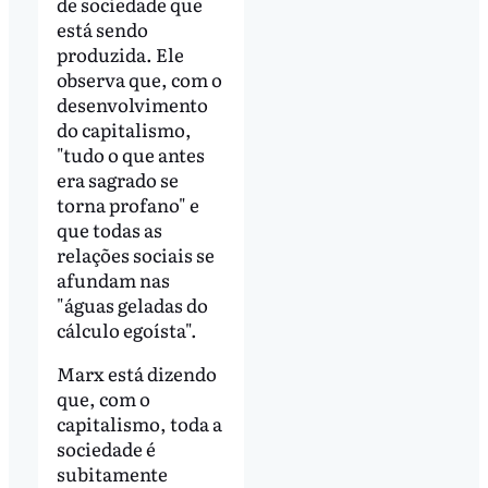
de sociedade que
está sendo
produzida. Ele
observa que, com o
desenvolvimento
do capitalismo,
"tudo o que antes
era sagrado se
torna profano" e
que todas as
relações sociais se
afundam nas
"águas geladas do
cálculo egoísta".
Marx está dizendo
que, com o
capitalismo, toda a
sociedade é
subitamente