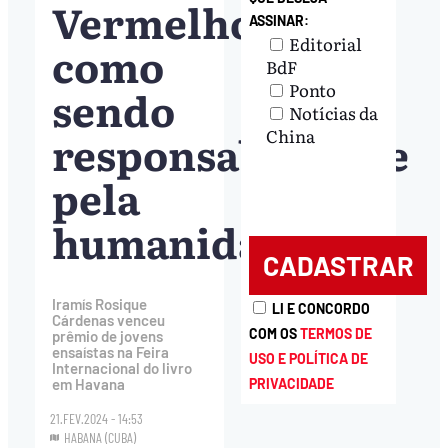
Vermelho
ASSINAR:
Editorial
como
BdF
Ponto
sendo
Notícias da
responsabilidade
China
pela
humanidade
Iramís Rosique
LI E CONCORDO
Cárdenas venceu
COM OS
TERMOS DE
prêmio de jovens
ensaístas na Feira
USO E POLÍTICA DE
Internacional do livro
PRIVACIDADE
em Havana
21.FEV.2024 - 14:53
HABANA (CUBA)