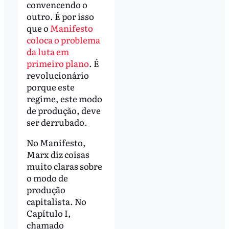
convencendo o
outro. É por isso
que o
Manifesto
coloca o problema
da luta em
primeiro plano
. É
revolucionário
porque este
regime, este modo
de produção, deve
ser derrubado.
No Manifesto,
Marx diz coisas
muito claras sobre
o modo de
produção
capitalista. No
Capítulo I,
chamado