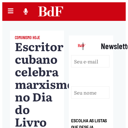
COMUNISMO HOJE
Escritor
|
Newslett
cubano
celebra
marxismo
no Dia
do
Livro
ESCOLHA AS LISTAS
QUE DESEJA