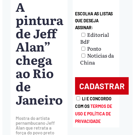
A
pintura
ESCOLHA AS LISTAS
QUE DESEJA
de Jeff
ASSINAR:
Editorial
Alan”
BdF
Ponto
chega
Notícias da
China
ao Rio
de
Janeiro
LI E CONCORDO
COM OS
TERMOS DE
USO E POLÍTICA DE
Mostra do artista
PRIVACIDADE
pernambucano Jeff
Alan que retrata a
força do povo preto