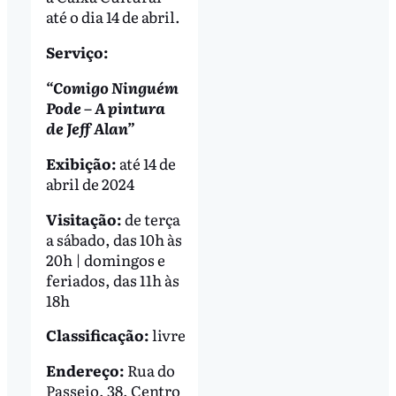
até o dia 14 de abril.
Serviço:
“Comigo Ninguém
Pode – A pintura
de Jeff Alan”
Exibição:
até 14 de
abril de 2024
Visitação:
de terça
a sábado, das 10h às
20h | domingos e
feriados, das 11h às
18h
Classificação:
livre
Endereço:
Rua do
Passeio, 38, Centro