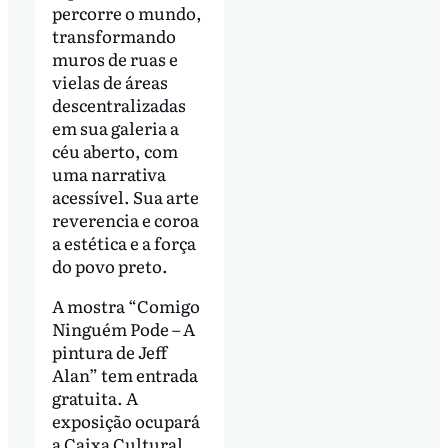
percorre o mundo,
transformando
muros de ruas e
vielas de áreas
descentralizadas
em sua galeria a
céu aberto, com
uma narrativa
acessível. Sua arte
reverencia e coroa
a estética e a força
do povo preto.
A mostra “Comigo
Ninguém Pode – A
pintura de Jeff
Alan” tem entrada
gratuita. A
exposição ocupará
a Caixa Cultural