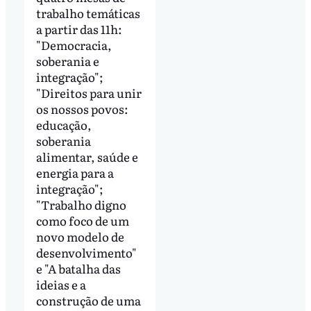
trabalho temáticas
a partir das 11h:
"Democracia,
soberania e
integração";
"Direitos para unir
os nossos povos:
educação,
soberania
alimentar, saúde e
energia para a
integração";
"Trabalho digno
como foco de um
novo modelo de
desenvolvimento"
e "A batalha das
ideias e a
construção de uma