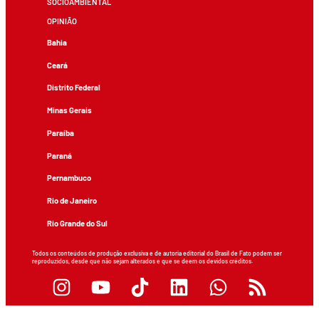
SOCIOAMBIENTAL
OPINIÃO
Bahia
Ceará
Distrito Federal
Minas Gerais
Paraíba
Paraná
Pernambuco
Rio de Janeiro
Rio Grande do Sul
Todos os conteúdos de produção exclusiva e de autoria editorial do Brasil de Fato podem ser
reproduzidos, desde que não sejam alterados e que se deem os devidos créditos.