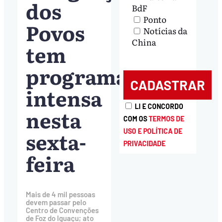
dos
BdF
Ponto
Povos
Notícias da
China
tem
programação
intensa
LI E CONCORDO
nesta
COM OS
TERMOS DE
sexta-
USO E POLÍTICA DE
PRIVACIDADE
feira
Mais de 4 mil pessoas
devem passar pelo
Centro de Convenções
de Foz do Iguaçu; ato