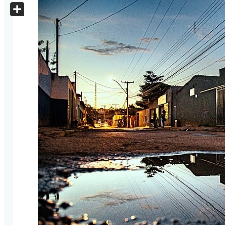
X
Share