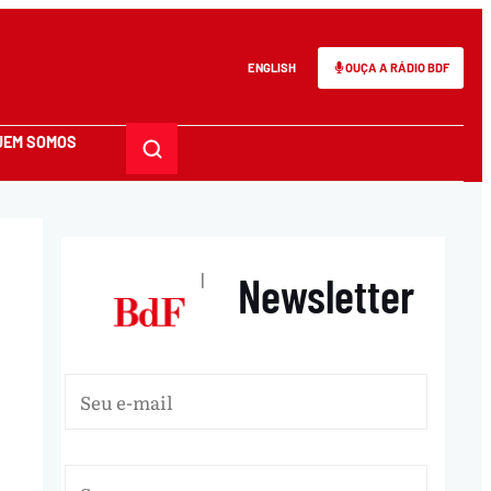
ENGLISH
OUÇA A RÁDIO BDF
UEM SOMOS
Newsletter
|