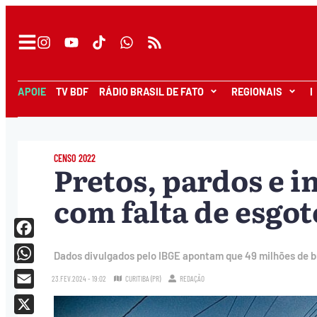
APOIE
TV BDF
RÁDIO BRASIL DE FATO
REGIONAIS
I
CENSO 2022
Pretos, pardos e 
com falta de esgo
Facebook
Dados divulgados pelo IBGE apontam que 49 milhões de 
WhatsApp
23.FEV.2024 - 19:02
CURITIBA (PR)
REDAÇÃO
Email