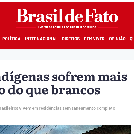
POLÍTICA
INTERNACIONAL
DIREITOS
BEM VIVER
OPINIÃO
Q
indígenas sofrem mais
to do que brancos
brasileiros vivem em residências sem saneamento completo