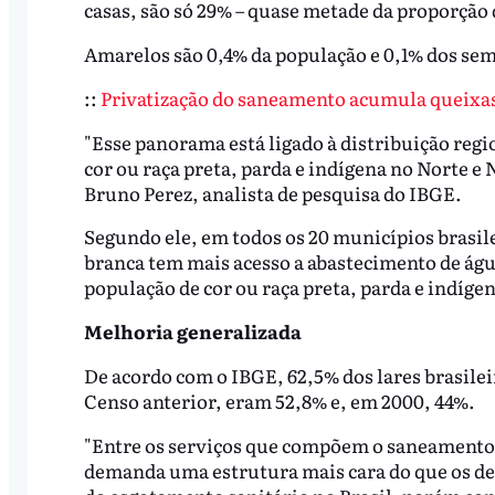
casas, são só 29% – quase metade da proporção 
Amarelos são 0,4% da população e 0,1% dos se
::
Privatização do saneamento acumula queixas
"Esse panorama está ligado à distribuição reg
cor ou raça preta, parda e indígena no Norte e
Bruno Perez, analista de pesquisa do IBGE.
Segundo ele, em todos os 20 municípios brasile
branca tem mais acesso a abastecimento de água
população de cor ou raça preta, parda e indígen
Melhoria generalizada
De acordo com o IBGE, 62,5% dos lares brasilei
Censo anterior, eram 52,8% e, em 2000, 44%.
"Entre os serviços que compõem o saneamento bás
demanda uma estrutura mais cara do que os de