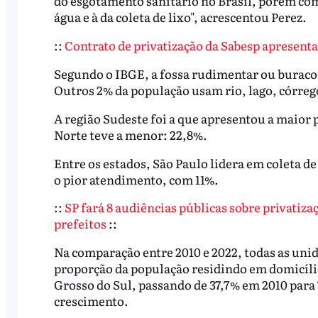
do esgotamento sanitário no Brasil, porém com
água e à da coleta de lixo", acrescentou Perez.
::
Contrato de privatização da Sabesp apresentad
Segundo o IBGE, a fossa rudimentar ou buraco a
Outros 2% da população usam rio, lago, córreg
A região Sudeste foi a que apresentou a maior 
Norte teve a menor: 22,8%.
Entre os estados, São Paulo lidera em coleta 
o pior atendimento, com 11%.
::
SP fará 8 audiências públicas sobre privatiza
prefeitos
::
Na comparação entre 2010 e 2022, todas as uni
proporção da população residindo em domicílio
Grosso do Sul, passando de 37,7% em 2010 para 
crescimento.