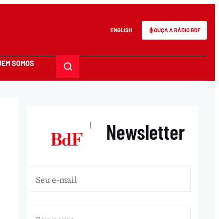
ENGLISH
OUÇA A RÁDIO BDF
UEM SOMOS
Newsletter
|