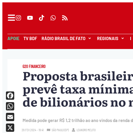
APOIE
TV BDF
RÁDIO BRASIL DE FATO
REGIONAIS
I
G20 FINANCEIRO
Proposta brasileir
prevê taxa mínima
de bilionários no
Facebook
WhatsApp
Medida pode gerar R$ 1,2 trilhão ao ano vindos da renda d
Email
29.FEV.2024 - 19:41
SÃO PAULO (SP)
LEANDRO MELITO