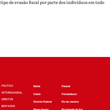
tipo de evasão fiscal por parte dos indivíduos em todo
POLÍTICA
Bahia
Paraná
INTERNACIONAL
Ceará
Pernambuco
DIREITOS
Distrito Federal
Rio de Janeiro
BEM VIVER
Minas Gerais
Rio Grande do Sul