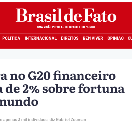
POLÍTICA
INTERNACIONAL
DIREITOS
BEM VIVER
OPINIÃO
Q
a no G20 financeiro
 de 2% sobre fortuna
 mundo
e apenas 3 mil indivíduos, diz Gabriel Zucman