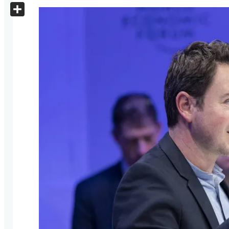
X
Share