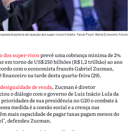
roposta brasileira de taxação dos super-ricos
|
Crédito: Faruk Pinjo/ World Economic Forum
o dos super-ricos
prevê uma cobrança mínima de 2%
ar em torno de US$ 250 bilhões (R$ 1,2 trilhão) ao ano
 acordo com o economista francês Gabriel Zucman,
financeiro na tarde desta quarta-feira (29).
desigualdade de renda
, Zucman é diretor
ciou o diálogo com o governo de Luiz Inácio Lula da
 prioridades de sua presidência no G20 o combate à
ssa medida é a coesão social e a crença nas
 têm mais capacidade de pagar taxas pagam menos do
vel", defendeu Zucman.