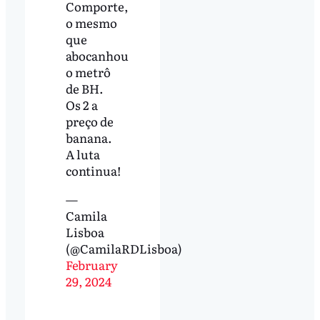
Comporte,
o mesmo
que
abocanhou
o metrô
de BH.
Os 2 a
preço de
banana.
A luta
continua!
—
Camila
Lisboa
(@CamilaRDLisboa)
February
29, 2024