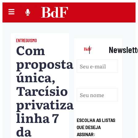
ENTREGUISMO
Com
|
Newslett
proposta
única,
Tarcísio
privatiza
linha 7
ESCOLHA AS LISTAS
da
QUE DESEJA
ASSINAR: