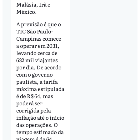
Malásia, Irã e
México.
A previsão é que o
TIC São Paulo-
Campinas comece
a operar em 2031,
levando cerca de
632 mil viajantes
por dia. De acordo
com o governo
paulista, a tarifa
máxima estipulada
é de R$ 64, mas
poderá ser
corrigida pela
inflação até o início
das operações. O
tempo estimado da
viagem é de 64