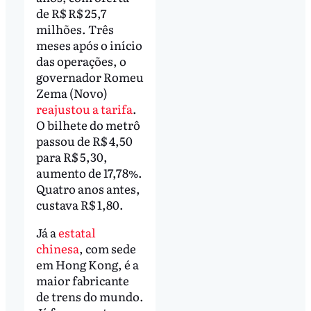
de R$ R$ 25,7
milhões. Três
meses após o início
das operações, o
governador Romeu
Zema (Novo)
reajustou a tarifa
.
O bilhete do metrô
passou de R$ 4,50
para R$ 5,30,
aumento de 17,78%.
Quatro anos antes,
custava R$ 1,80.
Já a
estatal
chinesa
, com sede
em Hong Kong, é a
maior fabricante
de trens do mundo.