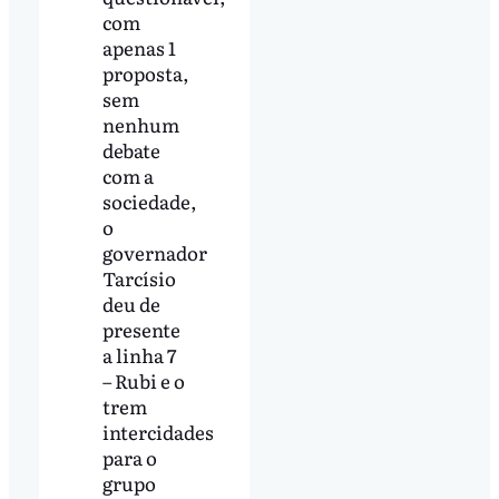
com
apenas 1
proposta,
sem
nenhum
debate
com a
sociedade,
o
governador
Tarcísio
deu de
presente
a linha 7
– Rubi e o
trem
intercidades
para o
grupo