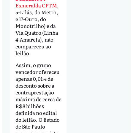
Esmeralda CPTM
,
5-Lilás, do Metrô,
e 17-Ouro, do
Monotrilho) e da
Via Quatro (Linha
4-Amarela), não
compareceu ao
leilão.
Assim, o grupo
vencedor ofereceu
apenas 0,01% de
desconto sobre a
contraprestação
máxima de cerca de
R$ 8 bilhões
definida no edital
do leilão. O Estado
de São Paulo