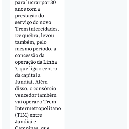
para lucrar por 30
anos com a
prestação do
serviço do novo
Trem intercidades.
De quebra, levou
também, pelo
mesmo período, a
concessão da
operação da Linha
7, que liga o centro
da capital a
Jundiaí. Além
disso, o consórcio
vencedor também
vai operar o Trem
Intermetropolitano
(TIM) entre
Jundiaí e
Campinas, que