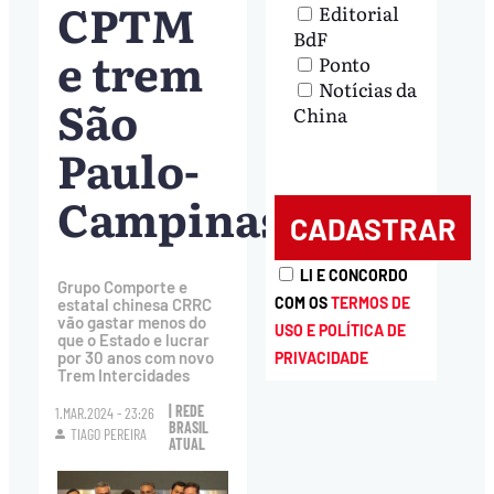
CPTM
Editorial
BdF
e trem
Ponto
Notícias da
São
China
Paulo-
Campinas
LI E CONCORDO
Grupo Comporte e
COM OS
TERMOS DE
estatal chinesa CRRC
vão gastar menos do
USO E POLÍTICA DE
que o Estado e lucrar
por 30 anos com novo
PRIVACIDADE
Trem Intercidades
| REDE
1.MAR.2024 - 23:26
BRASIL
TIAGO PEREIRA
ATUAL