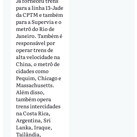
Já forneceu trens
para a linha 13-Jade
da CPTM e também
para a Supervia e o
metrô do Rio de
Janeiro. Também é
responsável por
operar trens de
alta velocidade na
China, o metrô de
cidades como
Pequim, Chicago e
Massachusetts.
Além disso,
também opera
trens intercidades
na Costa Rica,
Argentina, Sri
Lanka, Iraque,
Tailândia,