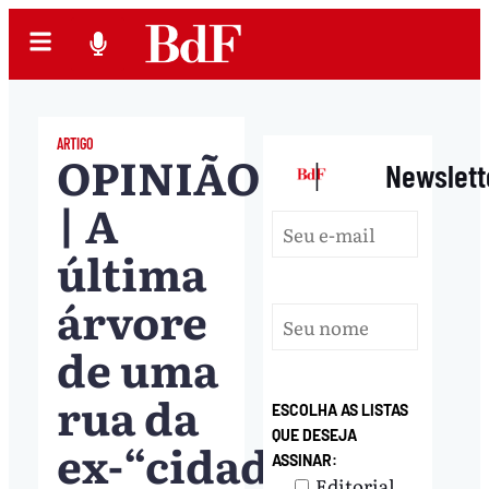
ARTIGO
OPINIÃO
|
Newslett
| A
última
árvore
de uma
rua da
ESCOLHA AS LISTAS
QUE DESEJA
ex-“cidade
ASSINAR:
Editorial