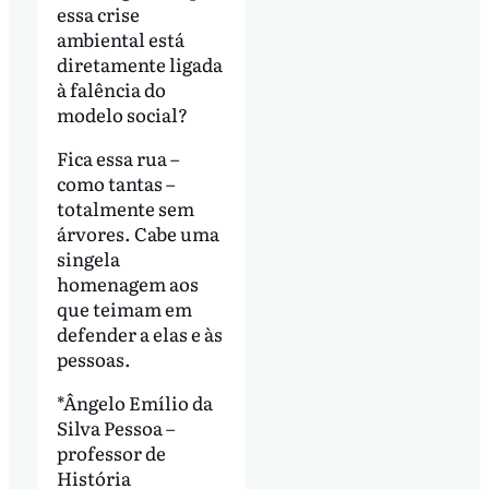
essa crise
ambiental está
diretamente ligada
à falência do
modelo social?
Fica essa rua –
como tantas –
totalmente sem
árvores. Cabe uma
singela
homenagem aos
que teimam em
defender a elas e às
pessoas.
*Ângelo Emílio da
Silva Pessoa –
professor de
História