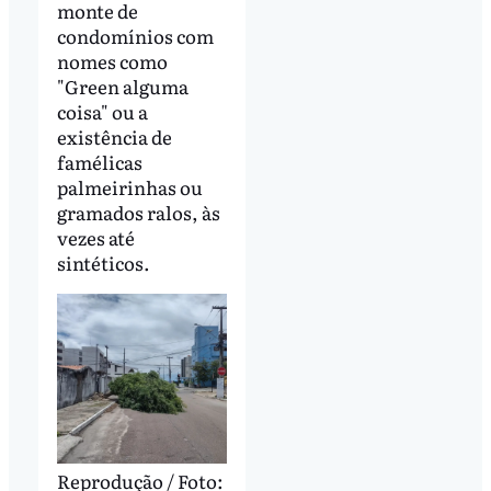
monte de
condomínios com
nomes como
"Green alguma
coisa" ou a
existência de
famélicas
palmeirinhas ou
gramados ralos, às
vezes até
sintéticos.
Reprodução / Foto: