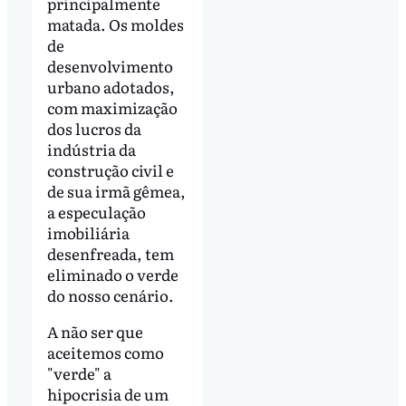
principalmente
matada. Os moldes
de
desenvolvimento
urbano adotados,
com maximização
dos lucros da
indústria da
construção civil e
de sua irmã gêmea,
a especulação
imobiliária
desenfreada, tem
eliminado o verde
do nosso cenário.
A não ser que
aceitemos como
"verde" a
hipocrisia de um