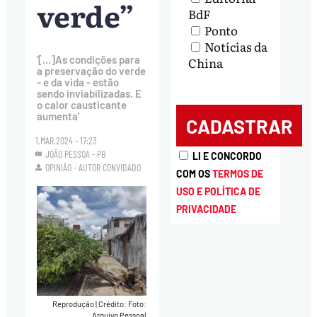
verde”
BdF
Ponto
Notícias da
'[...]As condições para
China
a preservação do verde
- e da vida - estão
sendo inviabilizadas. E
o calor causticante
aumenta'
1.MAR.2024 - 17:23
JOÃO PESSOA - PB
LI E CONCORDO
OPINIÃO - AUTOR CONVIDADO
COM OS
TERMOS DE
USO E POLÍTICA DE
PRIVACIDADE
Reprodução
|
Crédito: Foto:
Arquivo Pessoal