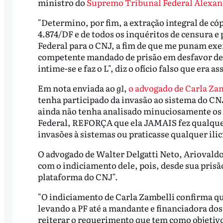
ministro do
Supremo Tribunal Federal Alexan
"Determino, por fim, a extração integral de có
4.874/DF e de todos os inquéritos de censura 
Federal para o CNJ, a fim de que me punam exe
competente mandado de prisão em desfavor d
intime-se e faz o L", diz o ofício falso que era
Em nota enviada ao
g1
,
o advogado de Carla Zam
tenha participado da invasão ao sistema do CN
ainda não tenha analisado minuciosamente os n
Federal, REFORÇA que ela JAMAIS fez qualquer
invasões à sistemas ou praticasse qualquer ili
O advogado de Walter Delgatti Neto, Ariovaldo
com o indiciamento dele, pois, desde sua prisã
plataforma do CNJ".
"O indiciamento de Carla Zambelli confirma qu
levando a PF até a mandante e financiadora dos
reiterar o requerimento que tem como objetivo