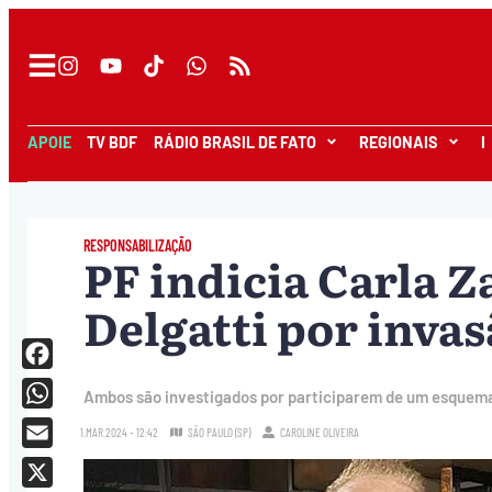
APOIE
TV BDF
RÁDIO BRASIL DE FATO
REGIONAIS
I
RESPONSABILIZAÇÃO
PF indicia Carla Z
Delgatti por inva
Facebook
Ambos são investigados por participarem de um esquema 
WhatsApp
1.MAR.2024 - 12:42
SÃO PAULO (SP)
CAROLINE OLIVEIRA
Email