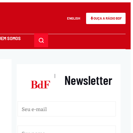
ENGLISH
OUÇA A RÁDIO BDF
UEM SOMOS
Newsletter
|