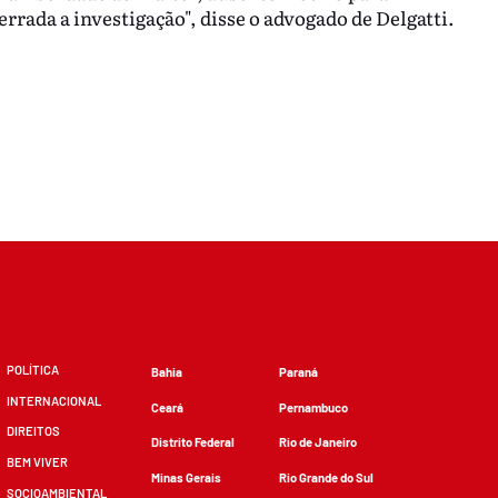
rada a investigação", disse o advogado de Delgatti.
POLÍTICA
Bahia
Paraná
INTERNACIONAL
Ceará
Pernambuco
DIREITOS
Distrito Federal
Rio de Janeiro
BEM VIVER
Minas Gerais
Rio Grande do Sul
SOCIOAMBIENTAL