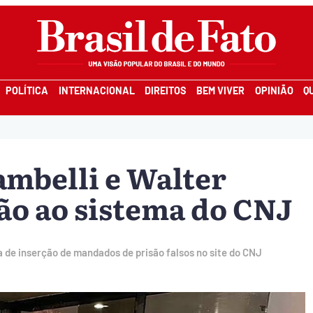
POLÍTICA
INTERNACIONAL
DIREITOS
BEM VIVER
OPINIÃO
Q
ambelli e Walter
são ao sistema do CNJ
de inserção de mandados de prisão falsos no site do CNJ