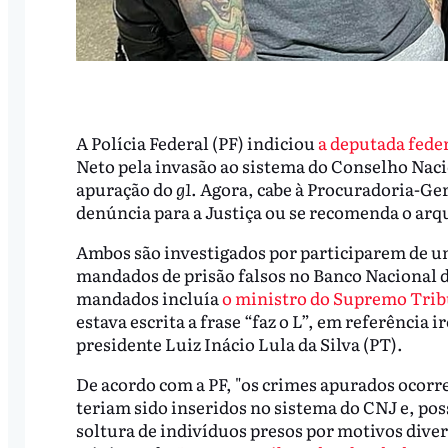
A Polícia Federal (PF) indiciou
a deputada feder
Neto pela invasão ao sistema do Conselho Nacio
apuração do
g1
. Agora, cabe à Procuradoria-Gera
denúncia para a Justiça ou se recomenda o ar
Ambos são investigados por participarem de um
mandados de prisão falsos no Banco Nacional 
mandados incluía
o ministro do Supremo Trib
estava escrita a frase “faz o L”, em referência 
presidente Luiz Inácio Lula da Silva (PT).
De acordo com a PF, "os crimes apurados ocorre
teriam sido inseridos no sistema do CNJ e, poss
soltura de indivíduos presos por motivos dive