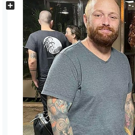
X
Share