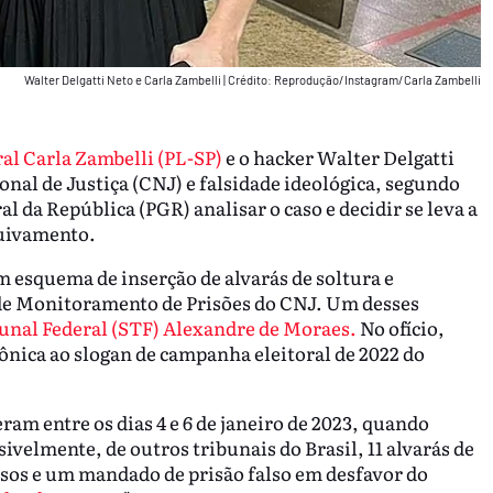
Walter Delgatti Neto e Carla Zambelli
|
Crédito: Reprodução/Instagram/Carla Zambelli
al Carla Zambelli (PL-SP)
e o hacker Walter Delgatti
nal de Justiça (CNJ) e falsidade ideológica, segundo
l da República (PGR) analisar o caso e decidir se leva a
quivamento.
 esquema de inserção de alvarás de soltura e
de Monitoramento de Prisões do CNJ. Um desses
unal Federal (STF) Alexandre de Moraes.
No ofício,
irônica ao slogan de campanha eleitoral de 2022 do
ram entre os dias 4 e 6 de janeiro de 2023, quando
ivelmente, de outros tribunais do Brasil, 11 alvarás de
rsos e um mandado de prisão falso em desfavor do