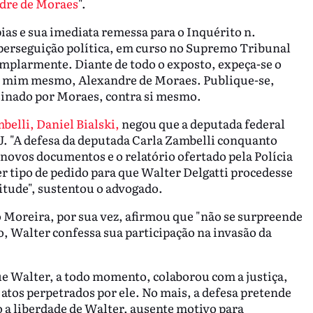
dre de Moraes
".
pias e sua imediata remessa para o Inquérito n.
e perseguição política, em curso no Supremo Tribunal
mplarmente. Diante de todo o exposto, expeça-se o
e mim mesmo, Alexandre de Moraes. Publique-se,
 assinado por Moraes, contra si mesmo.
belli, Daniel Bialski,
negou que a deputada federal
J. "A defesa da deputada Carla Zambelli conquanto
ovos documentos e o relatório ofertado pela Polícia
 tipo de pedido para que Walter Delgatti procedesse
citude", sustentou o advogado.
 Moreira, por sua vez, afirmou que "não se surpreende
o, Walter confessa sua participação na invasão da
e Walter, a todo momento, colaborou com a justiça,
 atos perpetrados por ele. No mais, a defesa pretende
 a liberdade de Walter, ausente motivo para