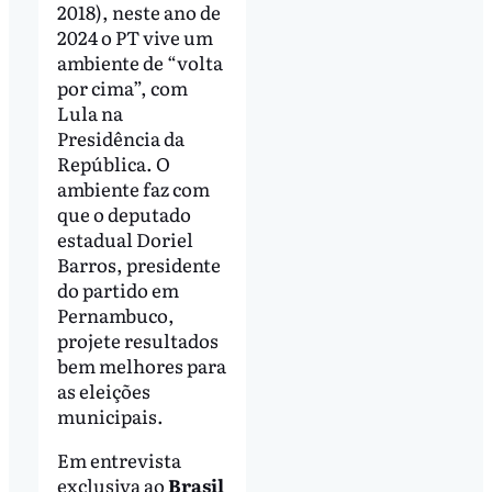
2018), neste ano de
2024 o PT vive um
ambiente de “volta
por cima”, com
Lula na
Presidência da
República. O
ambiente faz com
que o deputado
estadual Doriel
Barros, presidente
do partido em
Pernambuco,
projete resultados
bem melhores para
as eleições
municipais.
Em entrevista
exclusiva ao
Brasil