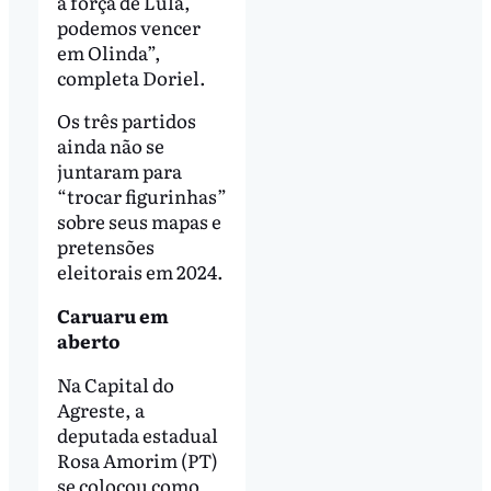
à força de Lula,
podemos vencer
em Olinda”,
completa Doriel.
Os três partidos
ainda não se
juntaram para
“trocar figurinhas”
sobre seus mapas e
pretensões
eleitorais em 2024.
Caruaru em
aberto
Na Capital do
Agreste, a
deputada estadual
Rosa Amorim (PT)
se colocou como