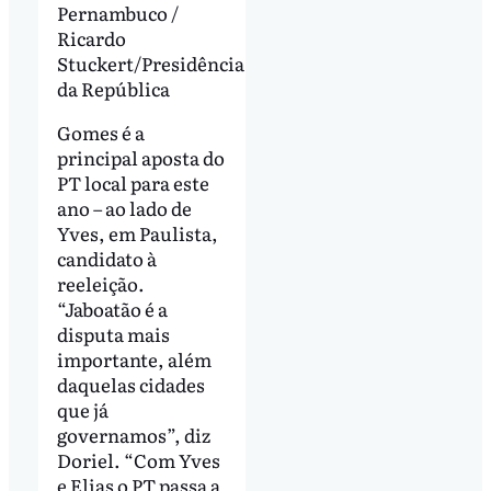
Pernambuco /
Ricardo
Stuckert/Presidência
da República
Gomes é a
principal aposta do
PT local para este
ano – ao lado de
Yves, em Paulista,
candidato à
reeleição.
“Jaboatão é a
disputa mais
importante, além
daquelas cidades
que já
governamos”, diz
Doriel. “Com Yves
e Elias o PT passa a