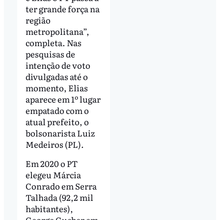
ter grande força na
região
metropolitana”,
completa. Nas
pesquisas de
intenção de voto
divulgadas até o
momento, Elias
aparece em 1º lugar
empatado com o
atual prefeito, o
bolsonarista Luiz
Medeiros (PL).
Em 2020 o PT
elegeu Márcia
Conrado em Serra
Talhada (92,2 mil
habitantes),
George Gueber em