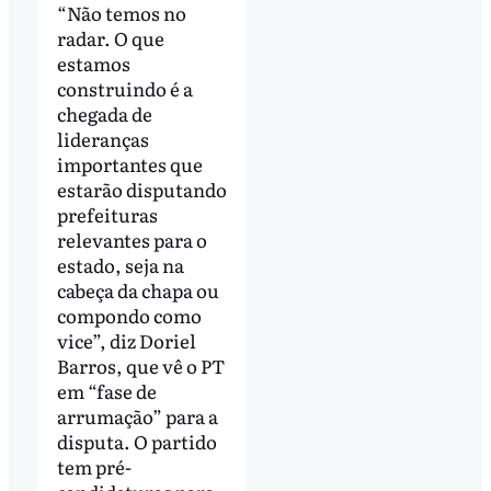
“Não temos no
radar. O que
estamos
construindo é a
chegada de
lideranças
importantes que
estarão disputando
prefeituras
relevantes para o
estado, seja na
cabeça da chapa ou
compondo como
vice”, diz Doriel
Barros, que vê o PT
em “fase de
arrumação” para a
disputa. O partido
tem pré-