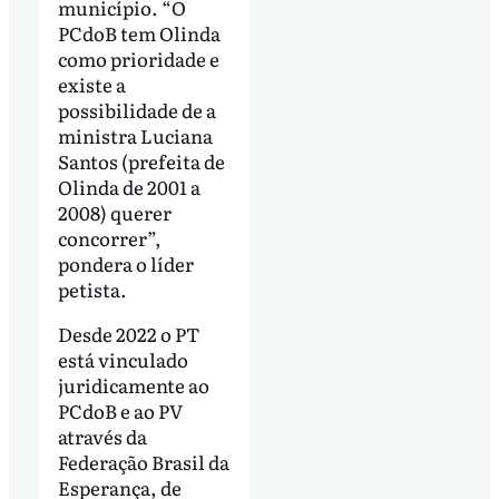
município. “O
PCdoB tem Olinda
como prioridade e
existe a
possibilidade de a
ministra Luciana
Santos (prefeita de
Olinda de 2001 a
2008) querer
concorrer”,
pondera o líder
petista.
Desde 2022 o PT
está vinculado
juridicamente ao
PCdoB e ao PV
através da
Federação Brasil da
Esperança, de