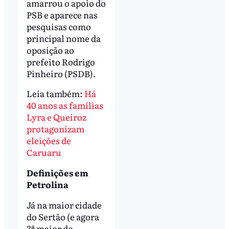
amarrou o apoio do
PSB e aparece nas
pesquisas como
principal nome da
oposição ao
prefeito Rodrigo
Pinheiro (PSDB).
Leia também:
Há
40 anos as famílias
Lyra e Queiroz
protagonizam
eleições de
Caruaru
Definições em
Petrolina
Já na maior cidade
do Sertão (e agora
3ª maior do