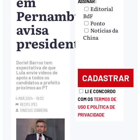
em
ASSINAR:
Editorial
Pernambuco,
BdF
Ponto
avisa
Notícias da
presidente
China
Doriel Barros tem
expectativa de que
Lula envie vídeos de
apoio a todos os
candidatos a prefeito
próximos ao PT
LI E CONCORDO
4.MAR.2024 - 18:02
COM OS
TERMOS DE
RECIFE (PE)
USO E POLÍTICA DE
VINICIUS SOBREIRA
PRIVACIDADE