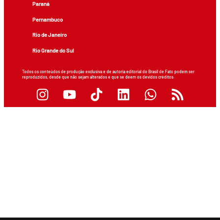
Paraná
Pernambuco
Rio de Janeiro
Rio Grande do Sul
Todos os conteúdos de produção exclusiva e de autoria editorial do Brasil de Fato podem ser
reproduzidos, desde que não sejam alterados e que se deem os devidos créditos.