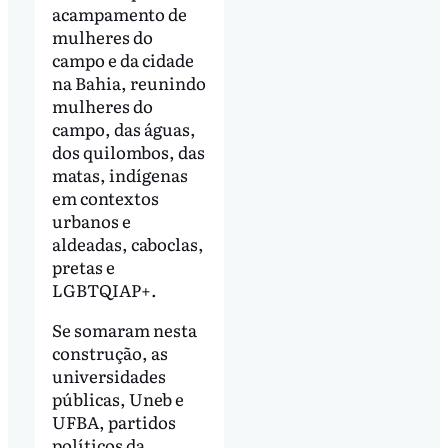
acampamento de
mulheres do
campo e da cidade
na Bahia, reunindo
mulheres do
campo, das águas,
dos quilombos, das
matas, indígenas
em contextos
urbanos e
aldeadas, caboclas,
pretas e
LGBTQIAP+.
Se somaram nesta
construção, as
universidades
públicas, Uneb e
UFBA, partidos
políticos da