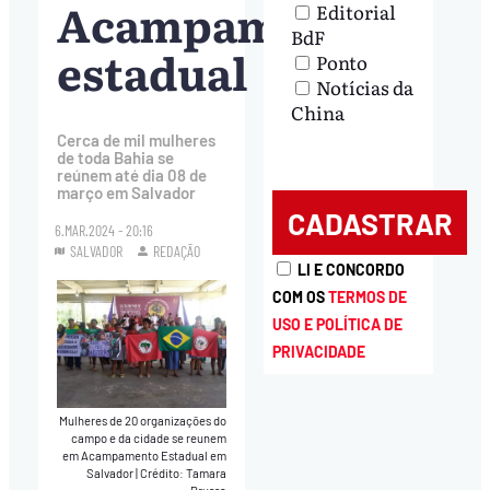
Acampamento
Editorial
BdF
estadual
Ponto
Notícias da
China
Cerca de mil mulheres
de toda Bahia se
reúnem até dia 08 de
março em Salvador
6.MAR.2024 - 20:16
SALVADOR
REDAÇÃO
LI E CONCORDO
COM OS
TERMOS DE
USO E POLÍTICA DE
PRIVACIDADE
Mulheres de 20 organizações do
campo e da cidade se reunem
em Acampamento Estadual em
Salvador
|
Crédito: Tamara