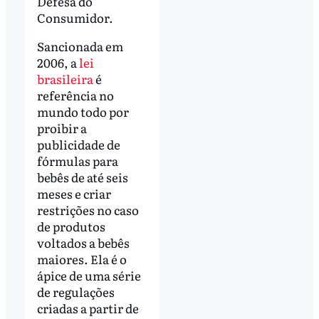
Defesa do
Consumidor.
Sancionada em
2006, a
lei
brasileira
é
referência no
mundo todo por
proibir a
publicidade de
fórmulas para
bebês de até seis
meses e criar
restrições no caso
de produtos
voltados a bebês
maiores. Ela é o
ápice de uma série
de regulações
criadas a partir de