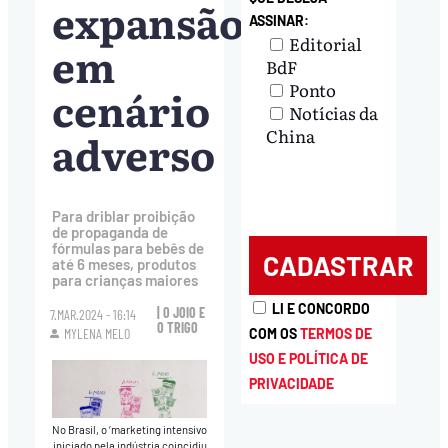
expansão
ASSINAR:
Editorial
em
BdF
Ponto
cenário
Notícias da
adverso
China
Para driblar proibição
de propaganda de
fórmulas para bebês de
até 6 meses, produtos
para crianças maiores
LI E CONCORDO
| O JOIO E
7.MAR.2024 - 16:14
O TRIGO
COM OS
TERMOS DE
MYLENA MELO
USO E POLÍTICA DE
PRIVACIDADE
No Brasil, o ‘marketing intensivo
iniciado pela indústria coincidiu