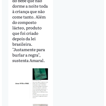
do bebê que não
dorme a noite toda
à criança que não
come tanto. Além
do composto
lácteo, produto
que foi criado
depois da lei
brasileira.
"Justamente para
burlar a regra",
sustenta Amaral.