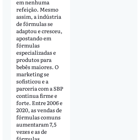
em nenhuma
refeição. Mesmo
assim, a indústria
de fórmulas se
adaptou e cresceu,
apostando em
fórmulas
especializadas e
produtos para
bebês maiores. O
marketing se
sofisticou e a
parceria com a SBP
continua firme e
forte. Entre 2006 e
2020, as vendas de
fórmulas comuns
aumentaram 7,5
vezes e as de
fórmulas