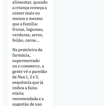
alimentar, quando
a criança começa a
comer mais ou
menos o mesmo
que a família:
frutas, legumes,
verduras, arroz,
feijão, carne…
Na prateleira da
farmácia,
supermercado
ou
e-commerce
, a
gente vê o paredão
de Nan 1, 2 e 3,
sequência que já
indica a faixa
etária
recomendada e a
sugestão de uso