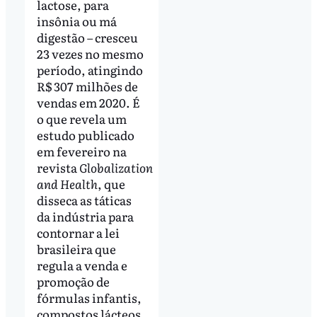
lactose, para
insônia ou má
digestão – cresceu
23 vezes no mesmo
período, atingindo
R$ 307 milhões de
vendas em 2020. É
o que revela um
estudo publicado
em fevereiro na
revista
Globalization
and Health
, que
disseca as táticas
da indústria para
contornar a lei
brasileira que
regula a venda e
promoção de
fórmulas infantis,
compostos lácteos,