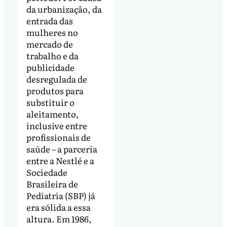
da urbanização, da
entrada das
mulheres no
mercado de
trabalho e da
publicidade
desregulada de
produtos para
substituir o
aleitamento,
inclusive entre
profissionais de
saúde – a parceria
entre a Nestlé e a
Sociedade
Brasileira de
Pediatria (SBP) já
era sólida a essa
altura. Em 1986,