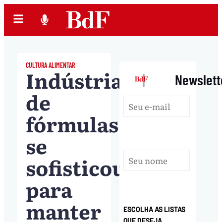
CULTURA ALIMENTAR
Indústria
|
Newslett
de
fórmulas
se
sofisticou
para
manter
ESCOLHA AS LISTAS
QUE DESEJA