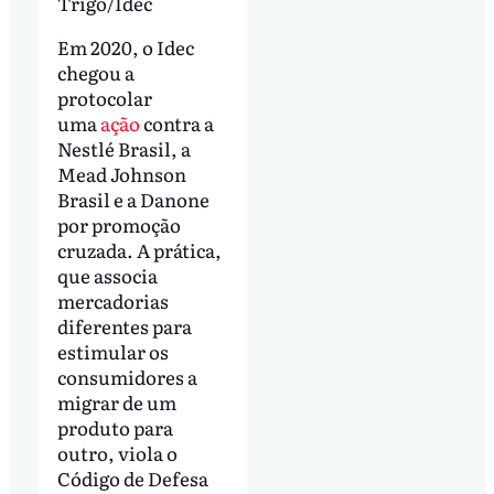
Trigo/Idec
Em 2020, o Idec
chegou a
protocolar
uma
ação
contra a
Nestlé Brasil, a
Mead Johnson
Brasil e a Danone
por promoção
cruzada. A prática,
que associa
mercadorias
diferentes para
estimular os
consumidores a
migrar de um
produto para
outro, viola o
Código de Defesa