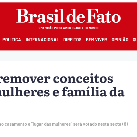
POLÍTICA
INTERNACIONAL
DIREITOS
BEM VIVER
OPINIÃO
Q
 remover conceitos
ulheres e família da
ao casamento e "lugar das mulheres" será votado nesta sexta (8)