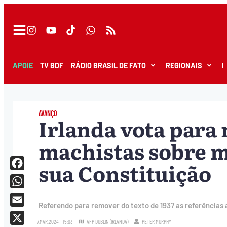
APOIE
TV BDF
RÁDIO BRASIL DE FATO
REGIONAIS
I
AVANÇO
Irlanda vota para
machistas sobre m
sua Constituição
Facebook
WhatsApp
Referendo para remover do texto de 1937 as referências 
Email
7.MAR.2024 - 15:03
AFP DUBLIN (IRLANDA)
PETER MURPHY