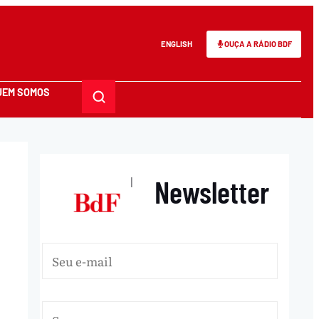
ENGLISH
OUÇA A RÁDIO BDF
UEM SOMOS
Newsletter
|