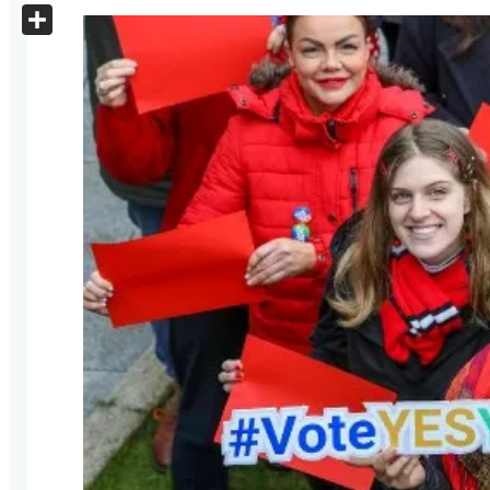
X
Share