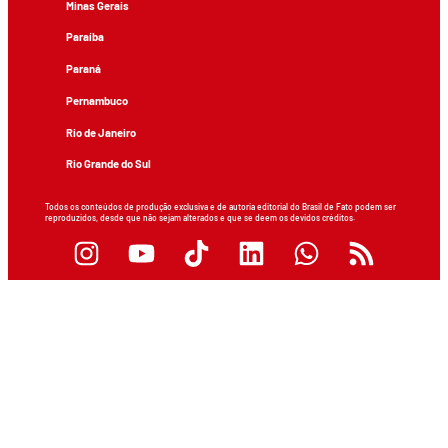
Minas Gerais
Paraíba
Paraná
Pernambuco
Rio de Janeiro
Rio Grande do Sul
Todos os conteúdos de produção exclusiva e de autoria editorial do Brasil de Fato podem ser
reproduzidos, desde que não sejam alterados e que se deem os devidos créditos.