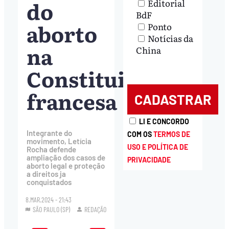
do
Editorial
BdF
aborto
Ponto
Notícias da
na
China
Constituição
francesa
LI E CONCORDO
Integrante do
COM OS
TERMOS DE
movimento, Letícia
USO E POLÍTICA DE
Rocha defende
ampliação dos casos de
PRIVACIDADE
aborto legal e proteção
a direitos ja
conquistados
8.MAR.2024 - 21:43
SÃO PAULO (SP)
REDAÇÃO