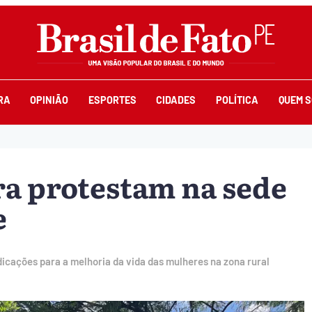
RA
OPINIÃO
ESPORTES
CIDADES
POLÍTICA
QUEM 
a protestam na sede
e
icações para a melhoria da vida das mulheres na zona rural