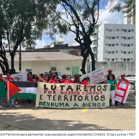
e em Petrolina para apresentar suas pautas ao superintendente
|
Crédito: Elisa Lucena / MST