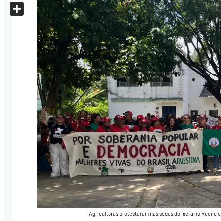
X
Share
Agricultoras protestaram nas sedes do Incra no Recife 