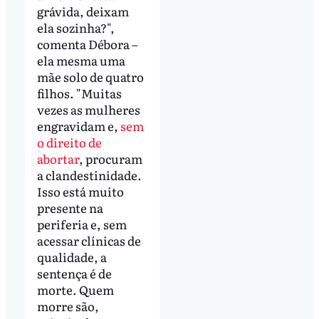
grávida, deixam
ela sozinha?",
comenta Débora –
ela mesma uma
mãe solo de quatro
filhos. "Muitas
vezes as mulheres
engravidam e,
sem
o direito de
abortar
, procuram
a clandestinidade.
Isso está muito
presente na
periferia e, sem
acessar clínicas de
qualidade, a
sentença é de
morte. Quem
morre são,