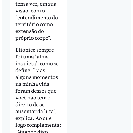
tem a ver, em sua
visão, com o
"entendimento do
território como
extensão do
próprio corpo".
Elionice sempre
foi uma "alma
inquieta", como se
define. "Mas
alguns momentos
na minha vida
foram desses que
você não tem o
direito de se
ausentar da luta",
explica. Ao que
logo complementa:
"Quando digo