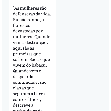
"As mulheres são
defensoras da vida.
Eu não conheço
florestas
devastadas por
mulheres. Quando
vem a destruição,
aqui são as
primeiras que
sofrem. São as que
vivem do babaçu.
Quando vem o
despejo da
comunidade, são
elas as que
seguram a barra
com os filhos",
descreve a
quebradeira de