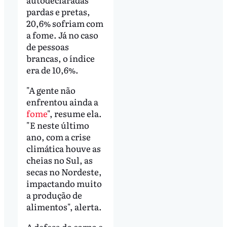
pardas e pretas,
20,6% sofriam com
a fome. Já no caso
de pessoas
brancas, o índice
era de 10,6%.
"A gente não
enfrentou ainda a
fome
", resume ela.
"E neste último
ano, com a crise
climática houve as
cheias no Sul, as
secas no Nordeste,
impactando muito
a produção de
alimentos", alerta.
A defesa do corpo e