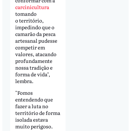
conformar com a
carcinicultura
tomando
o território,
impedindo que o
camarão da pesca
artesanal pudesse
competir em
valores, atacando
profundamente
nossa tradição e
forma de vida",
lembra.
"Fomos
entendendo que
fazer a luta no
território de forma
isolada estava
muito perigoso.