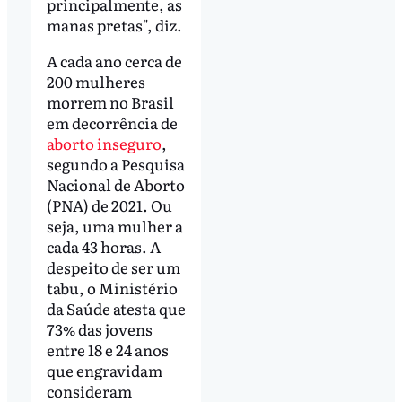
principalmente, as
manas pretas", diz.
A cada ano cerca de
200 mulheres
morrem no Brasil
em decorrência de
aborto inseguro
,
segundo a Pesquisa
Nacional de Aborto
(PNA) de 2021. Ou
seja, uma mulher a
cada 43 horas. A
despeito de ser um
tabu, o Ministério
da Saúde atesta que
73% das jovens
entre 18 e 24 anos
que engravidam
consideram