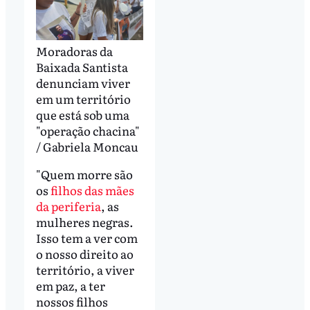
Moradoras da
Baixada Santista
denunciam viver
em um território
que está sob uma
"operação chacina"
/ Gabriela Moncau
"Quem morre são
os
filhos das mães
da periferia
, as
mulheres negras.
Isso tem a ver com
o nosso direito ao
território, a viver
em paz, a ter
nossos filhos