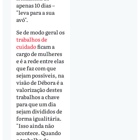
apenas 10 dias –
"leva para a sua
avó".
Se de modo geral os
trabalhos de
cuidado
ficam a
cargo de mulheres
e é a rede entre elas
que faz com que
sejam possíveis, na
visão de Débora é a
valorização destes
trabalhos a chave
para que um dia
sejam divididos de
forma igualitária.
"Isso ainda não
acontece. Quando
o trabalho de