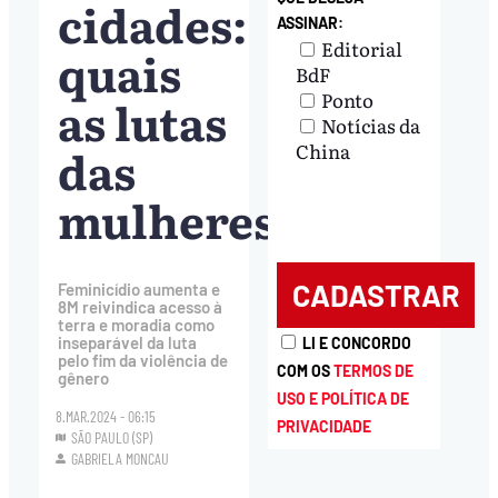
cidades:
ASSINAR:
Editorial
quais
BdF
Ponto
as lutas
Notícias da
das
China
mulheres?
Feminicídio aumenta e
8M reivindica acesso à
terra e moradia como
inseparável da luta
LI E CONCORDO
pelo fim da violência de
COM OS
TERMOS DE
gênero
USO E POLÍTICA DE
8.MAR.2024 - 06:15
PRIVACIDADE
SÃO PAULO (SP)
GABRIELA MONCAU