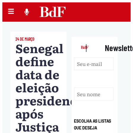
24 DE MARÇO
Senegal
|
Newslett
define
data de
eleição
presidencial
após
Justiça
ESCOLHA AS LISTAS
QUE DESEJA