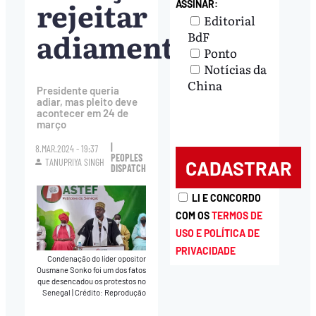
rejeitar
ASSINAR:
Editorial
adiamento
BdF
Ponto
Notícias da
China
Presidente queria
adiar, mas pleito deve
acontecer em 24 de
março
|
8.MAR.2024 - 19:37
PEOPLES
TANUPRIYA SINGH
DISPATCH
LI E CONCORDO
COM OS
TERMOS DE
USO E POLÍTICA DE
PRIVACIDADE
Condenação do líder opositor
Ousmane Sonko foi um dos fatos
que desencadou os protestos no
Senegal
|
Crédito: Reprodução