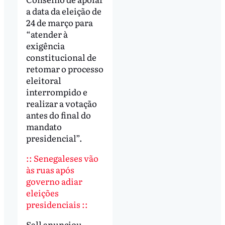
a data da eleição de
24 de março para
“atender à
exigência
constitucional de
retomar o processo
eleitoral
interrompido e
realizar a votação
antes do final do
mandato
presidencial”.
:: Senegaleses vão
às ruas após
governo adiar
eleições
presidenciais ::
Sall anunciou