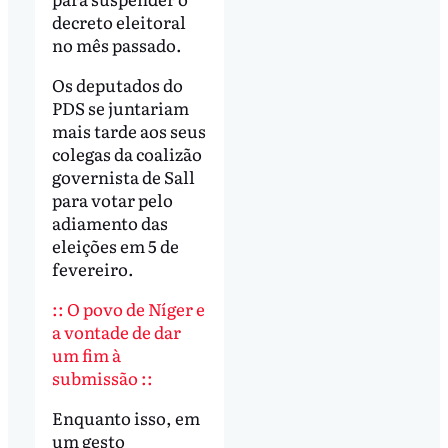
decreto eleitoral
no mês passado.
Os deputados do
PDS se juntariam
mais tarde aos seus
colegas da coalizão
governista de Sall
para votar pelo
adiamento das
eleições em 5 de
fevereiro.
:: O povo de Níger e
a vontade de dar
um fim à
submissão ::
Enquanto isso, em
um gesto