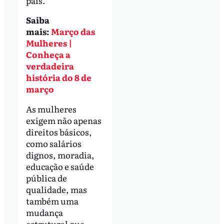
país.
Saiba
mais:
Março das
Mulheres |
Conheça a
verdadeira
história do 8 de
março
As mulheres
exigem não apenas
direitos básicos,
como salários
dignos, moradia,
educação e saúde
pública de
qualidade, mas
também uma
mudança
estrutural que