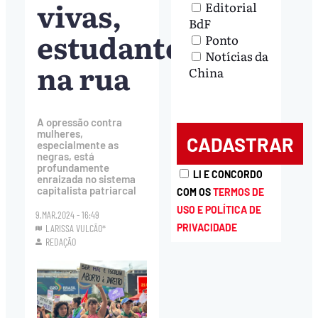
vivas,
Editorial
BdF
estudantes
Ponto
Notícias da
na rua
China
A opressão contra
mulheres,
especialmente as
negras, está
profundamente
LI E CONCORDO
enraizada no sistema
capitalista patriarcal
COM OS
TERMOS DE
USO E POLÍTICA DE
9.MAR.2024 - 16:49
PRIVACIDADE
LARISSA VULCÃO*
REDAÇÃO