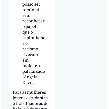
posso ser
feminista
sem
reconhecer
o papel
que o
capitalismo
e o
racismo
tiveram
em
moldar o
patriarcado
(Angela
Davis)
Para as mulheres
jovens estudantes
e trabalhadoras de
hoje, o 8 de março