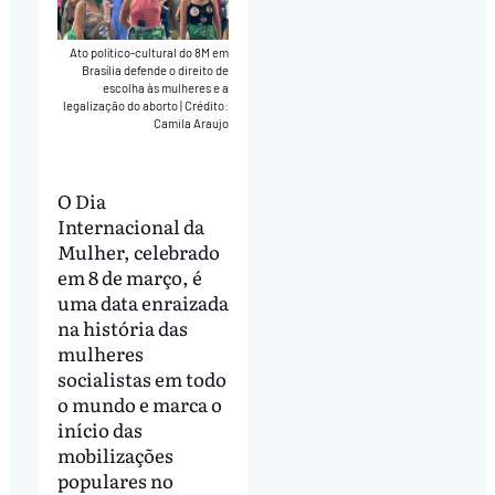
Ato político-cultural do 8M em
Brasília defende o direito de
escolha às mulheres e a
legalização do aborto
|
Crédito:
Camila Araujo
O Dia
Internacional da
Mulher, celebrado
em 8 de março, é
uma data enraizada
na história das
mulheres
socialistas em todo
o mundo e marca o
início das
mobilizações
populares no