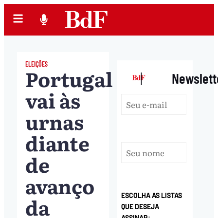
ELEIÇÕES
Portugal
|
Newslett
vai às
urnas
diante
de
avanço
ESCOLHA AS LISTAS
da
QUE DESEJA
ASSINAR: