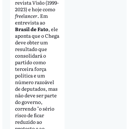
revista
Visão
(1999-
2023) e hoje como
freelancer
. Em
entrevista ao
Brasil de Fato
, ele
aponta que o Chega
deve obter um
resultado que
consolidará o
partido como
terceira força
política e um
número razoável
de deputados, mas
não deve ser parte
do governo,
correndo "o sério
risco de ficar
reduzido ao
protesto e ao