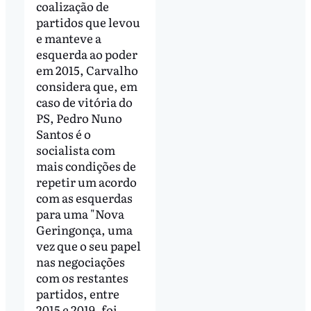
coalização de
partidos que levou
e manteve a
esquerda ao poder
em 2015, Carvalho
considera que, em
caso de vitória do
PS, Pedro Nuno
Santos é o
socialista com
mais condições de
repetir um acordo
com as esquerdas
para uma "Nova
Geringonça, uma
vez que o seu papel
nas negociações
com os restantes
partidos, entre
2015 e 2019, foi