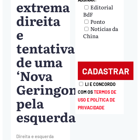
extrema
Editorial
BdF
direita
Ponto
e
Notícias da
China
tentativa
de uma
‘Nova
Geringonça’
LI E CONCORDO
COM OS
TERMOS DE
pela
USO E POLÍTICA DE
PRIVACIDADE
esquerda
Direita e esquerda