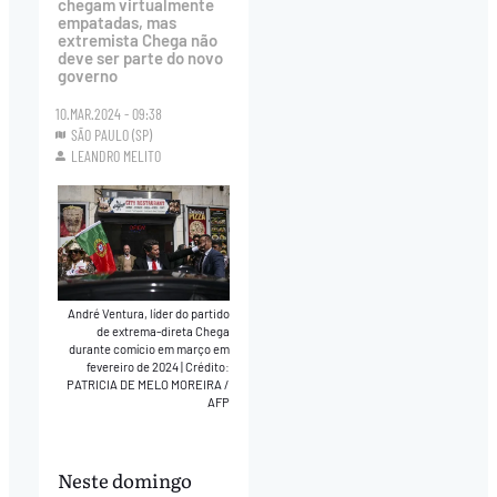
chegam virtualmente
empatadas, mas
extremista Chega não
deve ser parte do novo
governo
10.MAR.2024 - 09:38
SÃO PAULO (SP)
LEANDRO MELITO
André Ventura, líder do partido
de extrema-direta Chega
durante comício em março em
fevereiro de 2024
|
Crédito:
PATRICIA DE MELO MOREIRA /
AFP
Neste domingo