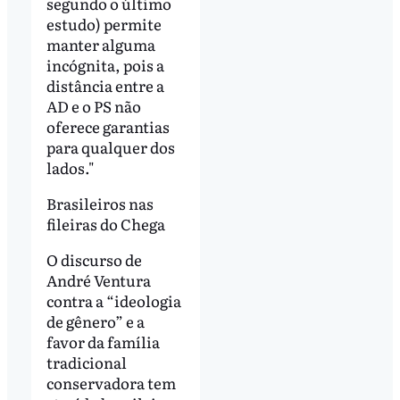
segundo o último
estudo) permite
manter alguma
incógnita, pois a
distância entre a
AD e o PS não
oferece garantias
para qualquer dos
lados."
Brasileiros nas
fileiras do Chega
O discurso de
André Ventura
contra a “ideologia
de gênero” e a
favor da família
tradicional
conservadora tem