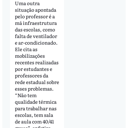
Uma outra
situação apontada
pelo professor é a
má infraestrutura
das escolas, como
falta de ventilador
e ar-condicionado.
Ele cita as
mobilizações
recentes realizadas
por estudantes e
professores da
rede estadual sobre
esses problemas.
“Não tem
qualidade térmica
para trabalhar nas
escolas, tem sala
de aula com 40/41
graus”, enfatiza.