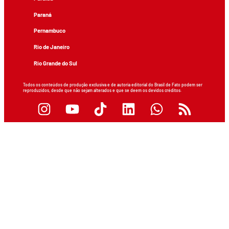
Paraná
Pernambuco
Rio de Janeiro
Rio Grande do Sul
Todos os conteúdos de produção exclusiva e de autoria editorial do Brasil de Fato podem ser
reproduzidos, desde que não sejam alterados e que se deem os devidos créditos.