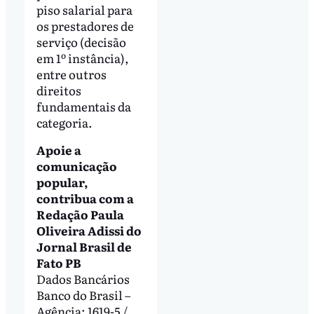
piso salarial para
os prestadores de
serviço (decisão
em 1º instância),
entre outros
direitos
fundamentais da
categoria.
Apoie a
comunicação
popular,
contribua com a
Redação Paula
Oliveira Adissi do
Jornal Brasil de
Fato PB
Dados Bancários
Banco do Brasil –
Agência: 1619-5 /