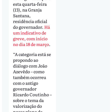
esta quarta-feira
(13), na Granja
Santana,
residência oficial
do governador.
Há
um indicativo de
greve, com início
no dia 18 de março
.
“A categoria está se
propondo ao
diálogo com João
Azevêdo – como
também ocorreu
com o antigo
governador
Ricardo Coutinho –
sobre o tema da
valorização do
nosso plano de