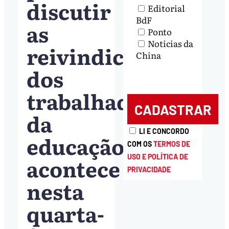
discutir
Editorial
BdF
as
Ponto
Notícias da
reivindicações
China
dos
trabalhadores
da
LI E CONCORDO
educação
COM OS
TERMOS DE
USO E POLÍTICA DE
acontece
PRIVACIDADE
nesta
quarta-