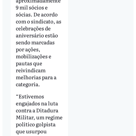
aproximadamente
9 mil sócios e
sócias. De acordo
com o sindicato, as
celebrações de
aniversário estão
sendo marcadas
por ações,
mobilizações e
pautas que
reivindicam
melhorias para a
categoria.
“Estivemos
engajados na luta
contra a Ditadura
Militar, um regime
político golpista
que usurpou