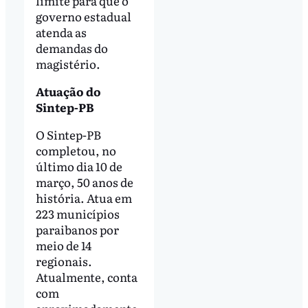
limite para que o
governo estadual
atenda as
demandas do
magistério.
Atuação do
Sintep-PB
O Sintep-PB
completou, no
último dia 10 de
março, 50 anos de
história. Atua em
223 municípios
paraibanos por
meio de 14
regionais.
Atualmente, conta
com