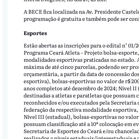
A BECE fica localizada na Av. Presidente Castel
programação é gratuita e também pode ser con
Esportes
Estão abertas as inscrições para o edital n° 01
Programa Ceará Atleta – Projeto bolsa-esporte, 
modalidades esportivas praticadas no estado. A
máxima de até cinco parcelas, podendo ser pro
orçamentária, a partir da data de concessão dos
esportiva), bolsas-esportivas no valor de r$ 200,
anos completos até dezembro de 2024; Nível II 
destinadas a atletas e paratletas que possuam c
reconhecidos e/ou executados pela Secretaria 
federação da respectiva modalidade esportiva,
Nível III (estadual), bolsas-esportivas no valor
possuam classificação até a 10ª colocação em e
Secretaria de Esportes do Ceará e/ou chancela
realizados a níveis estaduais/interestaduais e 