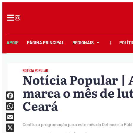
APOIE
PÁGINA PRINCIPAL
REGIONAIS
|
POLÍTI
NOTÍCIA POPULAR
Notícia Popular 
marca o mês de lu
Ceará
Facebook
WhatsApp
Email
Confira a programação para este mês da Defensoria Públ