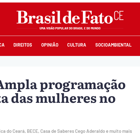
CA
DIREITOS
OPINIÃO
CULTURA
SOCIOAMBIENTAL
| Ampla programação
ta das mulheres no
ica do Ceará, BECE, Casa de Saberes Cego Aderaldo e muito mais