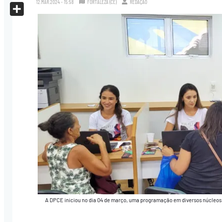
12.MAR.2024 - 15:58
FORTALEZA (CE)
REDAÇÃO
X
Share
A DPCE iniciou no dia 04 de março, uma programação em diversos núcleos 