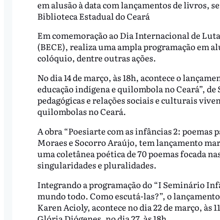
em alusão à data com lançamentos de livros, se
Biblioteca Estadual do Ceará
Em comemoração ao Dia Internacional de Luta 
(BECE), realiza uma ampla programação em alu
colóquio, dentre outras ações.
No dia 14 de março, às 18h, acontece o lançamen
educação indígena e quilombola no Ceará”, de S
pedagógicas e relações sociais e culturais viv
quilombolas no Ceará.
A obra “Poesiarte com as infâncias 2: poemas p
Moraes e Socorro Araújo, tem lançamento marca
uma coletânea poética de 70 poemas focada nas
singularidades e pluralidades.
Integrando a programação do “I Seminário Inf
mundo todo. Como escutá-las?”, o lançamento do
Karen Acioly, acontece no dia 22 de março, às 1
Glória Diógenes, no dia 27, às 18h.