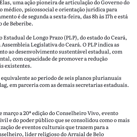
Elas, uma ação pioneira de articulação do Governo do
 médico, psicossocial e orientação jurídica para
ento é de segunda a sexta-feira, das 8h às 17h e está
o de Beberibe.
co Estadual de Longo Prazo (PLP), do estado do Ceará,
a Assembleia Legislativa do Ceará. O PLP indica as
mento ao desenvolvimento sustentável estadual, com
ental, com capacidade de promover a redução
is existentes.
, equivalente ao período de seis planos plurianuais
lag, em parceria com as demais secretarias estaduais.
e março a 20ª edição do Conselheiro Vivo, evento
civil e do poder público que se consolidou como o mais
ização de eventos culturais que trazem para a
lheiro, líder religioso do Arraial de Belo