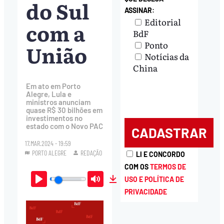
do Sul
ASSINAR:
Editorial
com a
BdF
Ponto
União
Notícias da
China
Em ato em Porto
Alegre, Lula e
ministros anunciam
quase R$ 30 bilhões em
investimentos no
estado com o Novo PAC
17.MAR.2024 - 19:59
PORTO ALEGRE
REDAÇÃO
LI E CONCORDO
COM OS
TERMOS DE
USO E POLÍTICA DE
Play
Mute
Download
PRIVACIDADE