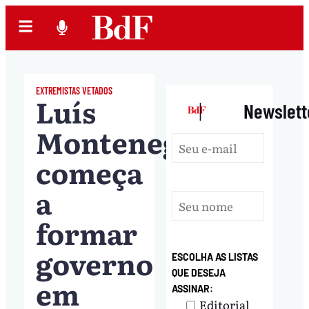
EXTREMISTAS VETADOS
Luís
|
Newslett
Montenegro
começa
a
formar
governo
ESCOLHA AS LISTAS
QUE DESEJA
em
ASSINAR:
Editorial