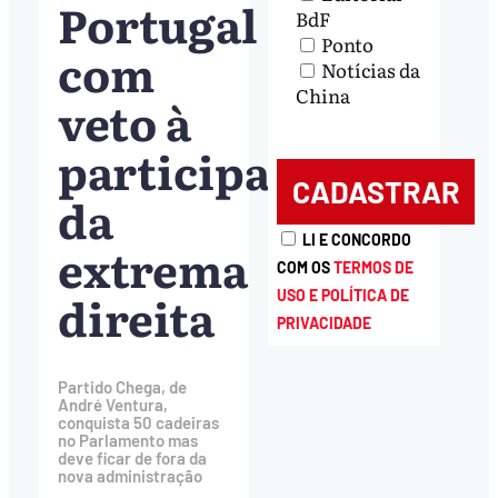
Portugal
BdF
Ponto
com
Notícias da
China
veto à
participação
da
LI E CONCORDO
extrema
COM OS
TERMOS DE
direita
USO E POLÍTICA DE
PRIVACIDADE
Partido Chega, de
André Ventura,
conquista 50 cadeiras
no Parlamento mas
deve ficar de fora da
nova administração