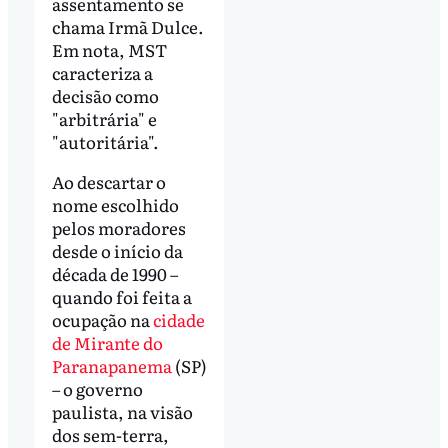
assentamento se
chama Irmã Dulce.
Em nota, MST
caracteriza a
decisão como
"arbitrária" e
"autoritária".
Ao descartar o
nome escolhido
pelos moradores
desde o início da
década de 1990 –
quando foi feita a
ocupação na
cidade
de Mirante do
Paranapanema
(SP)
– o governo
paulista, na visão
dos sem-terra,