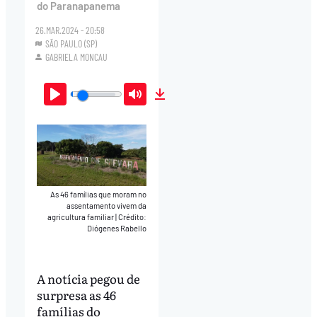
do Paranapanema
26.MAR.2024 - 20:58
SÃO PAULO (SP)
GABRIELA MONCAU
Play
Mute
Download
As 46 famílias que moram no
assentamento vivem da
agricultura familiar
|
Crédito:
Diógenes Rabello
A notícia pegou de
surpresa as 46
famílias do