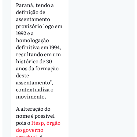
Paraná, tendo a
definição de
assentamento
provisório logo em
1992 e a
homologação
definitiva em 1994,
resultando em um
histórico de 30
anos da formação
deste
assentamento",
contextualiza o
movimento.
A alteração do
nome é possível
pois o
Itesp, órgão
do governo
estadual
, é