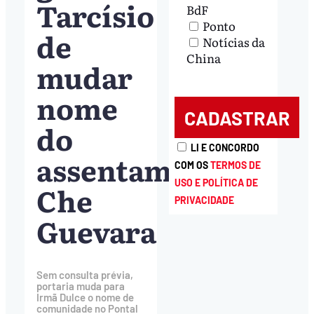
Tarcísio
BdF
Ponto
de
Notícias da
China
mudar
nome
do
LI E CONCORDO
assentamento
COM OS
TERMOS DE
USO E POLÍTICA DE
Che
PRIVACIDADE
Guevara
Sem consulta prévia,
portaria muda para
Irmã Dulce o nome de
comunidade no Pontal