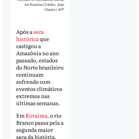
em Roraima
|
Crédito: Alan
Chaves / AFP
Após a
seca
histórica
que
castigou a
Amazônia no ano
passado, estados
do Norte brasileiro
continuam
sofrendo com
eventos climáticos
extremos nas
últimas semanas.
Em
Roraima
, o rio
Branco passa pela a
segunda maior
seca da história,