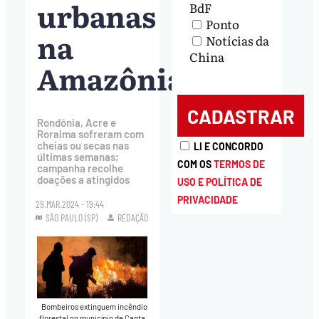
urbanas
BdF
Ponto
na
Notícias da
China
Amazônia
Rondônia, Acre e
Roraima sofreram com
cheias ou secas nas
LI E CONCORDO
últimas semanas;
COM OS
TERMOS DE
campanha recolhe
doações a atingidos
USO E POLÍTICA DE
PRIVACIDADE
29.MAR.2024 - 19:44
SÃO PAULO (SP)
REDAÇÃO
Bombeiros extinguem incêndio
florestal no município de Canta,