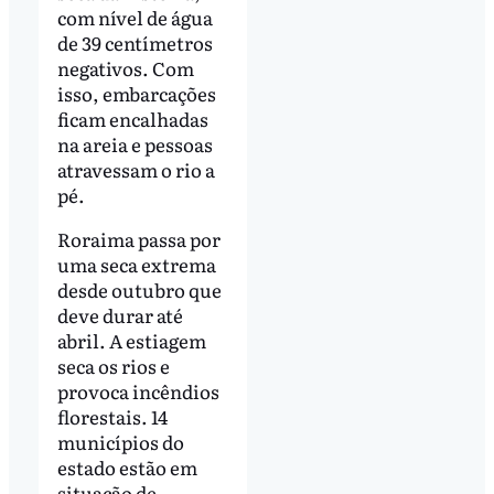
com nível de água
de 39 centímetros
negativos. Com
isso, embarcações
ficam encalhadas
na areia e pessoas
atravessam o rio a
pé.
Roraima passa por
uma seca extrema
desde outubro que
deve durar até
abril. A estiagem
seca os rios e
provoca incêndios
florestais. 14
municípios do
estado estão em
situação de