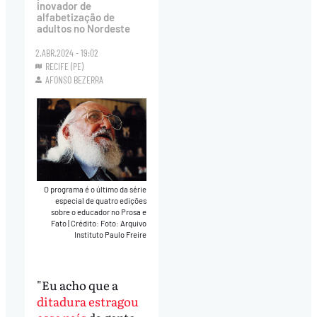
inovador de
alfabetização de
adultos no Nordeste
2.ABR.2024 - 19:02
RECIFE (PE)
AFONSO BEZERRA
O programa é o último da série
especial de quatro edições
sobre o educador no Prosa e
Fato
|
Crédito: Foto: Arquivo
Instituto Paulo Freire
"Eu acho que a
ditadura estragou