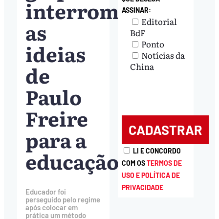
interrompeu
ASSINAR:
Editorial
as
BdF
Ponto
ideias
Notícias da
de
China
Paulo
Freire
para a
educação
LI E CONCORDO
COM OS
TERMOS DE
USO E POLÍTICA DE
PRIVACIDADE
Educador foi
perseguido pelo regime
após colocar em
prática um método