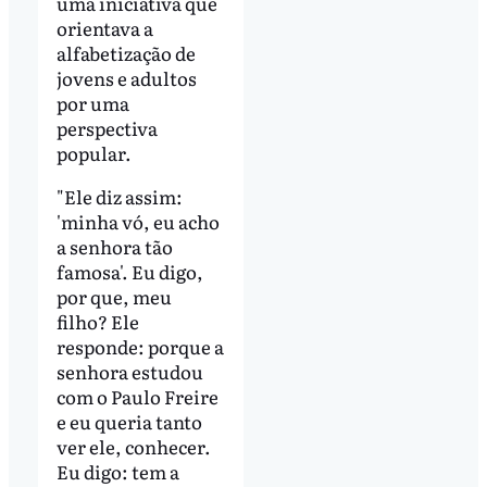
uma iniciativa que
orientava a
alfabetização de
jovens e adultos
por uma
perspectiva
popular.
"Ele diz assim:
'minha vó, eu acho
a senhora tão
famosa'. Eu digo,
por que, meu
filho? Ele
responde: porque a
senhora estudou
com o Paulo Freire
e eu queria tanto
ver ele, conhecer.
Eu digo: tem a