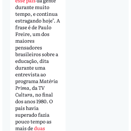
esse país
da gente
durante muito
tempo, e continua
estragando hoje". A
frase é de Paulo
Freire, um dos
maiores
pensadores
brasileiros sobre a
educação, dita
durante uma
entrevista ao
programa
Matéria
Prima
, da
TV
Cultura
, no final
dos anos 1980. O
país havia
superado fazia
pouco tempo as
mais de
duas