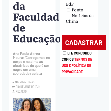
da
BdF
Ponto
Faculdade
Notícias da
China
de
Educação
LI E CONCORDO
Ana Paula Abreu
Moura: 'Carregamos no
COM OS
TERMOS DE
corpo e na alma as
cicatrizes do que é ser
USO E POLÍTICA DE
negro em uma
PRIVACIDADE
sociedade racista'
3.ABR.2024 - 14:35
RIO DE JANEIRO (RJ)
REDAÇÃO