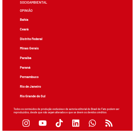
SOCIOAMBIENTAL
OPINIÃO
Bahia
Ceará
Distrito Federal
Minas Gerais
Paraíba
Paraná
Pernambuco
Rio de Janeiro
Rio Grande do Sul
Todos os conteúdos de produção exclusiva e de autoria editorial do Brasil de Fato podem ser
reproduzidos, desde que não sejam alterados e que se deem os devidos créditos.