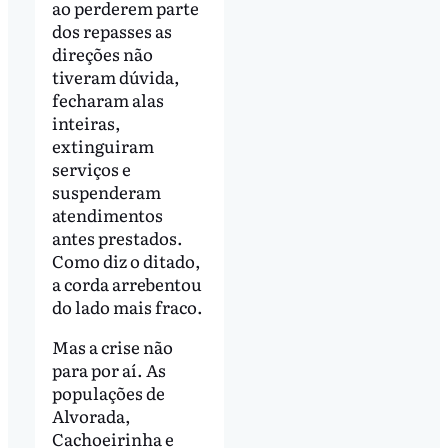
ao perderem parte
dos repasses as
direções não
tiveram dúvida,
fecharam alas
inteiras,
extinguiram
serviços e
suspenderam
atendimentos
antes prestados.
Como diz o ditado,
a corda arrebentou
do lado mais fraco.
Mas a crise não
para por aí. As
populações de
Alvorada,
Cachoeirinha e