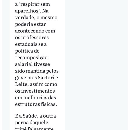
a ‘respirar sem
aparelhos’. Na
verdade, o mesmo
poderia estar
acontecendo com
os professores
estaduais se a
política de
recomposição
salarial tivesse
sido mantida pelos
governos Sartori e
Leite, assim como
os investimentos
em melhorias das
estruturas físicas.
E a Saúde, a outra
perna daquele
tripé falsamente