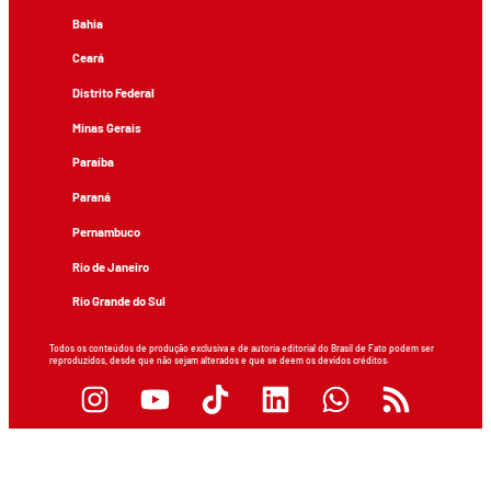
Bahia
Ceará
Distrito Federal
Minas Gerais
Paraíba
Paraná
Pernambuco
Rio de Janeiro
Rio Grande do Sul
Todos os conteúdos de produção exclusiva e de autoria editorial do Brasil de Fato podem ser
reproduzidos, desde que não sejam alterados e que se deem os devidos créditos.