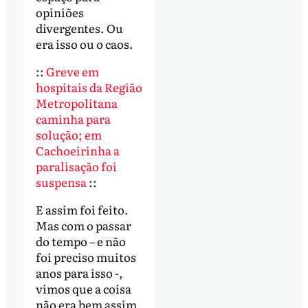
opiniões
divergentes. Ou
era isso ou o caos.
::
Greve em
hospitais da Região
Metropolitana
caminha para
solução; em
Cachoeirinha a
paralisação foi
suspensa
::
E assim foi feito.
Mas com o passar
do tempo – e não
foi preciso muitos
anos para isso -,
vimos que a coisa
não era bem assim,