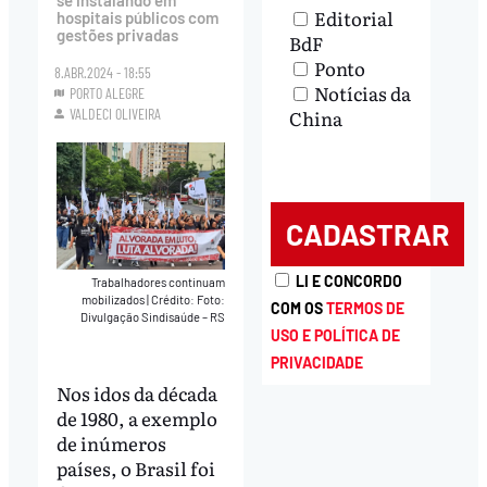
se instalando em
Editorial
hospitais públicos com
gestões privadas
BdF
Ponto
8.ABR.2024 - 18:55
Notícias da
PORTO ALEGRE
China
VALDECI OLIVEIRA
LI E CONCORDO
Trabalhadores continuam
mobilizados
|
Crédito: Foto:
COM OS
TERMOS DE
Divulgação Sindisaúde – RS
USO E POLÍTICA DE
PRIVACIDADE
Nos idos da década
de 1980, a exemplo
de inúmeros
países, o Brasil foi