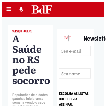
SERVIÇO PÚBLICO
A
|
Newslett
Saúde
no RS
pede
socorro
ESCOLHA AS LISTAS
Populações de cidades
gaúchas iniciaram a
QUE DESEJA
semana vendo o caos
ASSINAR: