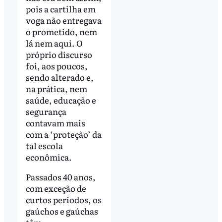
pois a cartilha em
voga não entregava
o prometido, nem
lá nem aqui. O
próprio discurso
foi, aos poucos,
sendo alterado e,
na prática, nem
saúde, educação e
segurança
contavam mais
com a ‘proteção’ da
tal escola
econômica.
Passados 40 anos,
com exceção de
curtos períodos, os
gaúchos e gaúchas